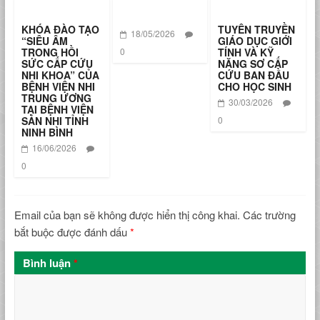
KHÓA ĐÀO TẠO
TUYÊN TRUYỀN
18/05/2026
“SIÊU ÂM
GIÁO DỤC GIỚI
TRONG HỒI
0
TÍNH VÀ KỸ
SỨC CẤP CỨU
NĂNG SƠ CẤP
NHI KHOA” CỦA
CỨU BAN ĐẦU
BỆNH VIỆN NHI
CHO HỌC SINH
TRUNG ƯƠNG
30/03/2026
TẠI BỆNH VIỆN
SẢN NHI TỈNH
0
NINH BÌNH
16/06/2026
0
Email của bạn sẽ không được hiển thị công khai.
Các trường
bắt buộc được đánh dấu
*
Bình luận
*