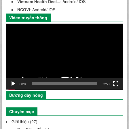
Vietnam Health Decl...
:
Android
/
iOS
NCOVI
:
Android
/
iOS
Video truyền thông
Trình
chơi
Video
00:00
02:50
Đường dây nóng
Chuyên mục
Giới thiệu
(27)