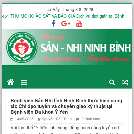
Thứ Bảy, Tháng 8 8, 2026
451 THƯ MỜI KHẢO SÁT VÀ BÁO GIÁ Dịch vụ diệt gián tại Bệnh
viện Sản -Nhi tỉnh Ninh Bình trong 12 tháng
Thư mời báo giá V/v mua sắm, lắp đặt hệ thống mạng không dây
(WiFi) nội bộ trong toàn viện phục vụ triển khai hồ sơ bệnh án điện
tử (EMR)
Công văn V/v báo giá Thuê dịch vụ chứng thực chữ ký số
KHOA ĐIỀU TRỊ YÊU CẦU HƯỞNG ỨNG TUẦN LỄ THẾ GIỚI NUÔI
CON BẰNG SỮA MẸ NĂM 2026
KHOA SẢN THƯỜNG HƯỞNG ỨNG TUẦN LỄ THẾ GIỚI NUÔI CON
BẰNG SỮA MẸ NĂM 2026
Bệnh viện Sản Nhi tỉnh Ninh Bình thực hiện công
tác Chỉ đạo tuyến và chuyển giao kỹ thuật tại
Bệnh viện Đa khoa Ý Yên
14/05/2026
Nguyễn Tiến Thao
0 Bình luận
Với tâm thế “Y đức tinh thông, đồng hành cùng tuyến cơ