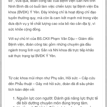
sở”, vừa qua, đoàn công tác của Bệnh viện Sản Nhi tỉnh
Ninh Bình đã có buổi làm việc chiến lược tại Bệnh viện Đa
khoa (BVĐK) Ý Yên. Đây không chỉ là hoạt động chỉ đạo
tuyến thường quy, mà còn là cam kết mạnh mẽ trong việc
đưa dịch vụ y tế chất lượng cao xóa bỏ rào cản địa lý, vì
sức khỏe cộng đồng.
Với sự chủ trì của BS.CKII Phạm Văn Dậu – Giám đốc
Bệnh viện, đoàn công tác gồm những chuyên gia đầu
ngành trong lĩnh vực Sản và Nhi khoa đã trực tiếp khảo
sát thực trạng tại BVĐK Ý Yên.
Từ các khoa mũi nhọn như Phụ sản, Hồi sức – Cấp cứu
đến Phẫu thuật – Gây mê hồi sức, đoàn đã đi sâu phân
tích toàn diện về:
Nguồn lực con người: Đánh giá năng lực thực tế
để bồi dưỡng chuyên môn đúng trọng tâm.