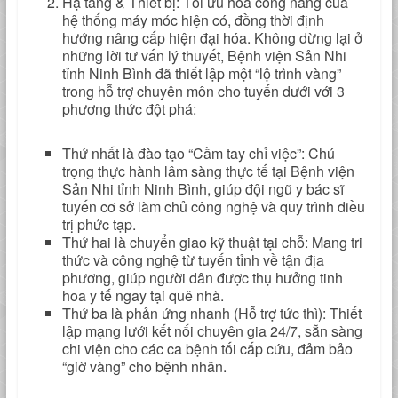
Hạ tầng & Thiết bị: Tối ưu hóa công năng của
hệ thống máy móc hiện có, đồng thời định
hướng nâng cấp hiện đại hóa. Không dừng lại ở
những lời tư vấn lý thuyết, Bệnh viện Sản Nhi
tỉnh Ninh Bình đã thiết lập một “lộ trình vàng”
trong hỗ trợ chuyên môn cho tuyến dưới với 3
phương thức đột phá:
Thứ nhất là đào tạo “Cầm tay chỉ việc”: Chú
trọng thực hành lâm sàng thực tế tại Bệnh viện
Sản Nhi tỉnh Ninh Bình, giúp đội ngũ y bác sĩ
tuyến cơ sở làm chủ công nghệ và quy trình điều
trị phức tạp.
Thứ hai là chuyển giao kỹ thuật tại chỗ: Mang tri
thức và công nghệ từ tuyến tỉnh về tận địa
phương, giúp người dân được thụ hưởng tinh
hoa y tế ngay tại quê nhà.
Thứ ba là phản ứng nhanh (Hỗ trợ tức thì): Thiết
lập mạng lưới kết nối chuyên gia 24/7, sẵn sàng
chi viện cho các ca bệnh tối cấp cứu, đảm bảo
“giờ vàng” cho bệnh nhân.