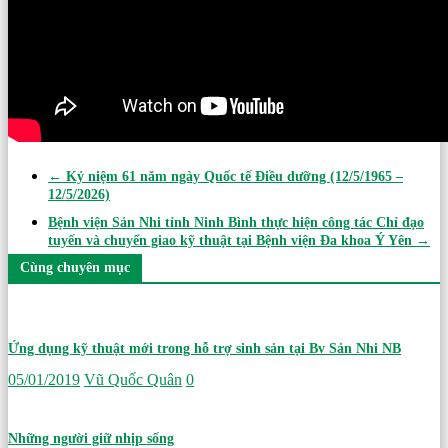
←
Kỷ niệm 61 năm ngày Quốc tế Điều dưỡng (12/5/1965 –
12/5/2026)
Bệnh viện Sản Nhi tỉnh Ninh Bình thực hiện công tác Chỉ đạo
tuyến và chuyển giao kỹ thuật tại Bệnh viện Đa khoa Ý Yên
→
Cùng chuyên mục
Ứng dụng kỹ thuật mới trong hỗ trợ sinh sản tại Bv Sản Nhi NB
05/01/2019
Vũ Quốc Quân
0
Những người giữ nhịp sống