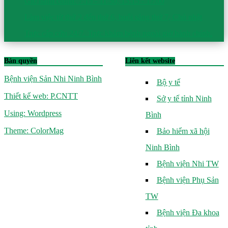
Giờ hành chính: 7:15 - 11:30, 13:15 - 17:00
Làm việc từ thứ 2 đến thứ 6, buổi sáng thứ 7, Chủ nhật
Trực cấp cứu 24/7. Trực khám bệnh ngoài giờ hành chính.
Bản quyền
Liên kết website
Bệnh viện Sản Nhi Ninh Bình
Bộ y tế
Thiết kế web: P.CNTT
Sở y tế tỉnh Ninh
Using: Wordpress
Bình
Theme: ColorMag
Bảo hiểm xã hội
Ninh Bình
Bệnh viện Nhi TW
Bệnh viện Phụ Sản
TW
Bệnh viện Đa khoa