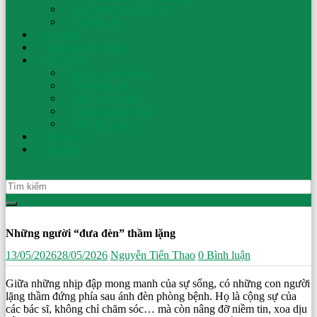
Quy định Bảo hiểm Y tế
Nhi
Giá dịch vụ
Văn bản
Video truyền thông
Ninh
Giới thiệu
Lịch sử phát triển
Ban Giám đốc
Bình
Khối văn phòng
Khối cận lâm sàng
Khối lâm sàng
An
Thư góp ý
toàn
Thư viện
cho
mẹ
–
Sức
khoẻ
cho
Những người “đưa đèn” thầm lặng
con
13/05/2026
28/05/2026
Nguyễn Tiến Thao
0 Bình luận
Giữa những nhịp đập mong manh của sự sống, có những con người
lặng thầm đứng phía sau ánh đèn phòng bệnh. Họ là cộng sự của
các bác sĩ, không chỉ chăm sóc… mà còn nâng đỡ niềm tin, xoa dịu