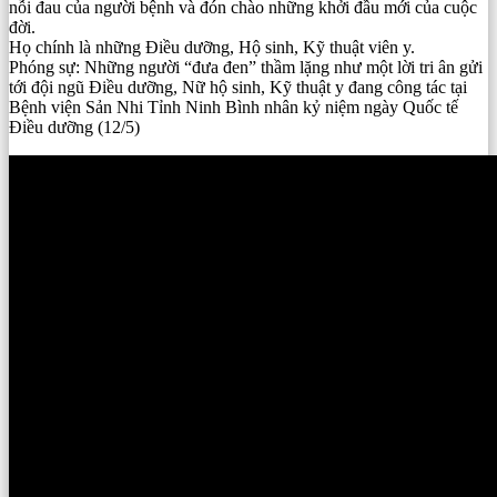
nỗi đau của người bệnh và đón chào những khởi đầu mới của cuộc
đời.
Họ chính là những Điều dưỡng, Hộ sinh, Kỹ thuật viên y.
Phóng sự: Những người “đưa đen” thầm lặng như một lời tri ân gửi
tới đội ngũ Điều dưỡng, Nữ hộ sinh, Kỹ thuật y đang công tác tại
Bệnh viện Sản Nhi Tỉnh Ninh Bình nhân kỷ niệm ngày Quốc tế
Điều dưỡng (12/5)