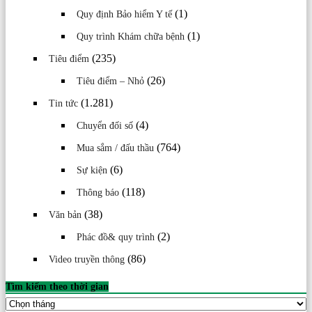
(1)
Quy định Bảo hiểm Y tế
(1)
Quy trình Khám chữa bệnh
(235)
Tiêu điểm
(26)
Tiêu điểm – Nhỏ
(1.281)
Tin tức
(4)
Chuyển đối số
(764)
Mua sắm / đấu thầu
(6)
Sự kiện
(118)
Thông báo
(38)
Văn bản
(2)
Phác đồ& quy trình
(86)
Video truyền thông
Tìm kiếm theo thời gian
Tìm