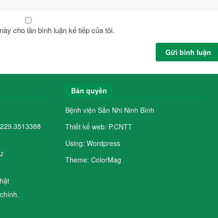
này cho lần bình luận kế tiếp của tôi.
Bản quyền
Bệnh viện Sản Nhi Ninh Bình
0229.3513388
Thiết kế web: P.CNTT
Using: Wordpress
ư
Theme: ColorMag
hật
chính.