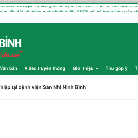
BÁO GIÁ Dịch vụ diệt gián tại Bệnh viện Sản -Nhi tỉnh Ninh Bình tro
ắm, lắp đặt hệ thống mạng không dây (WiFi) nội bộ trong toàn viện ph
ê dịch vụ chứng thực chữ ký số
U HƯỞNG ỨNG TUẦN LỄ THẾ GIỚI NUÔI CON BẰNG SỮA MẸ NĂM 2
NG ỨNG TUẦN LỄ THẾ GIỚI NUÔI CON BẰNG SỮA MẸ NĂM 2026
Văn bản
Video truyền thông
Giới thiệu
Thư góp ý
T
ghiệp tại bệnh viện Sản Nhi Ninh Bình