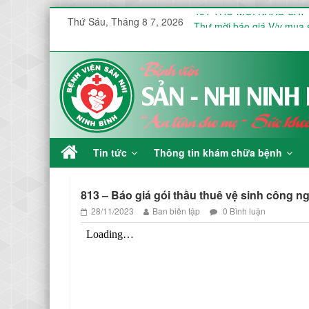
451 THƯ MỜI KHẢO SÁT VÀ 
Thứ Sáu, Tháng 8 7, 2026
Thư mời báo giá V/v mua s
Công văn V/v báo giá Thu
KHOA ĐIỀU TRỊ YÊU CẦ
KHOA SẢN THƯỜNG HƯỞ
Tin tức
Thông tin khám chữa bệnh
813 – Báo giá gói thầu thuê vệ sinh công n
28/11/2023
Ban biên tập
0 Bình luận