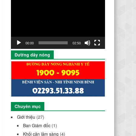
chơi
Video
00:00
02:50
Đường dây nóng
Chuyên mục
Giới thiệu
(27)
Ban Giám đốc
(1)
Khối cận lâm sàng
(4)