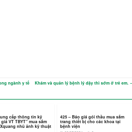
ong ngành y tế
Khám và quản lý bệnh lý dậy thì sớm ở trẻ em.
ung cấp thông tin kỹ
425 – Báo giá gói thầu mua sắm
o giá VT TBYT” mua sắm
trang thiết bị cho các khoa tại
 Xquang nhũ ảnh kỹ thuật
bệnh viện