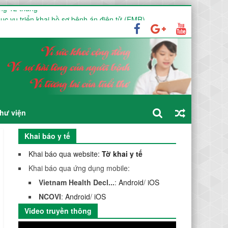
ng 12 tháng
ục vụ triển khai hồ sơ bệnh án điện tử (EMR)
026
hư viện
Khai báo y tế
Khai báo qua website:
Tờ khai y tế
Khai báo qua ứng dụng mobile:
Vietnam Health Decl...
:
Android
/
iOS
NCOVI
:
Android
/
iOS
Video truyền thông
Trình