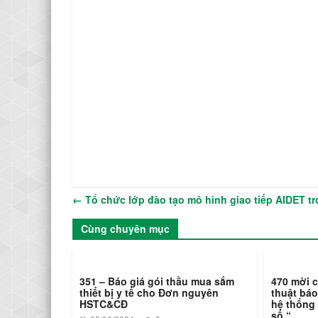
←
Tổ chức lớp đào tạo mô hình giao tiếp AIDET tr
Cùng chuyên mục
351 – Báo giá gói thầu mua sắm
470 mời c
thiết bị y tế cho Đơn nguyên
thuật bá
HSTC&CĐ
hệ thống
số “