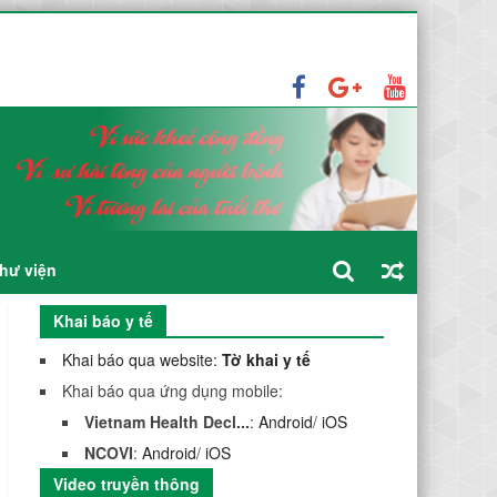
thầu: Mua sắm xe thu gom rác đẩy tay inox loại 500 lít.
ua sắm xe thu gom rác đẩy tay inox loại 500 lít.
hư viện
Khai báo y tế
Khai báo qua website:
Tờ khai y tế
Khai báo qua ứng dụng mobile:
Vietnam Health Decl...
:
Android
/
iOS
NCOVI
:
Android
/
iOS
Video truyền thông