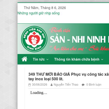
Thứ Năm, Tháng 8 6, 2026
Những người giữ nhịp sống
SÀNG LỌC TRƯỚC SINH – VÌ MỘT TƯƠNG LAI VẸN TRÒ
Trao tặng mô hình ép tim ngoài lồng ngực
751 QUYẾT ĐỊNH Về việc phê duyệt mẫu mời chào giá trực tu
Thuộc kế hoạch lựa chọn nhà thầu dự toán mua sắm: Mua sắ
HƯỞNG ỨNG TUẦN LỄ THẾ GIỚI NUÔI CON BẰNG SỮA M
Tin tức
Thông tin khám chữa bệnh
349 THƯ MỜI BÁO GIÁ Phục vụ công tác xây
tay inox loại 500 lít.
30/06/2026
Nguyễn Tiến Thao
0 Bình luận