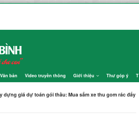
N CHO BÉ
yến theo quy trình rút gọn trên Hệ thống mạng đấu thầu quốc gia gói 
m xe thu gom rác đẩy tay inox loại 500 lít. Thuộc dự toán mua sắm: M
Ẹ (01–07/8) TẠI KHOA SẢN BỆNH
Văn bản
Video truyền thông
Giới thiệu
Thư góp ý
T
 dựng giá dự toán gói thầu: Mua sắm xe thu gom rác đẩy