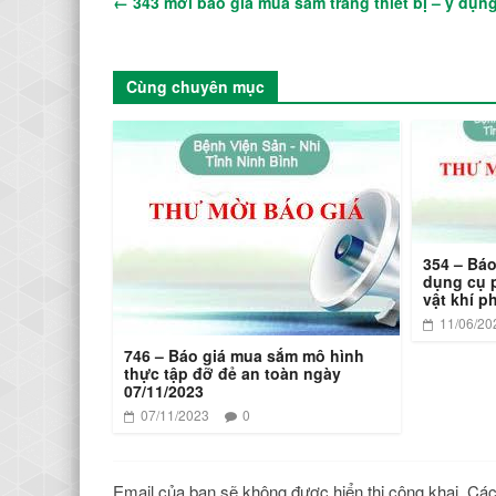
←
343 mời báo giá mua sắm trang thiết bị – y dụng
Cùng chuyên mục
354 – Báo
dụng cụ p
vật khí 
11/06/20
746 – Báo giá mua sắm mô hình
thực tập đỡ đẻ an toàn ngày
07/11/2023
07/11/2023
0
Email của bạn sẽ không được hiển thị công khai.
Các