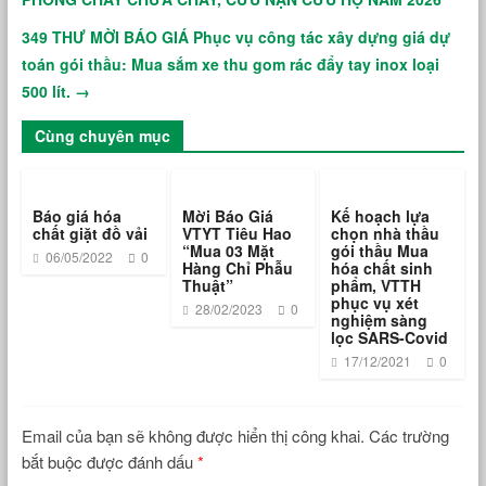
349 THƯ MỜI BÁO GIÁ Phục vụ công tác xây dựng giá dự
toán gói thầu: Mua sắm xe thu gom rác đẩy tay inox loại
500 lít.
→
Cùng chuyên mục
Báo giá hóa
Mời Báo Giá
Kế hoạch lựa
chất giặt đồ vải
VTYT Tiêu Hao
chọn nhà thầu
“Mua 03 Mặt
gói thầu Mua
06/05/2022
0
Hàng Chỉ Phẫu
hóa chất sinh
Thuật”
phẩm, VTTH
phục vụ xét
28/02/2023
0
nghiệm sàng
lọc SARS-Covid
17/12/2021
0
Email của bạn sẽ không được hiển thị công khai.
Các trường
bắt buộc được đánh dấu
*