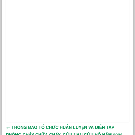
←
THÔNG BÁO TỔ CHỨC HUẤN LUYỆN VÀ DIỄN TẬP
PHÒNG CHÁY CHỮA CHÁY, CỨU NẠN CỨU HỘ NĂM 2026