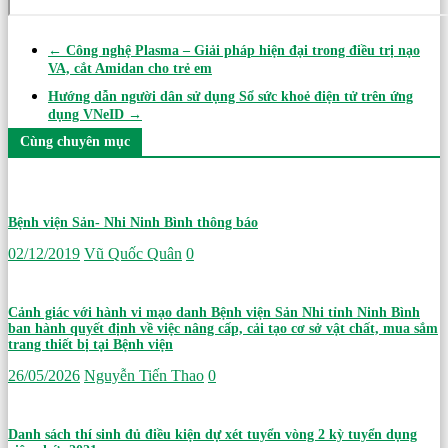
←
Công nghệ Plasma – Giải pháp hiện đại trong điều trị nạo
VA, cắt Amidan cho trẻ em
Hướng dẫn người dân sử dụng Sổ sức khoẻ điện tử trên ứng
dụng VNeID
→
Cùng chuyên mục
Bệnh viện Sản- Nhi Ninh Bình thông báo
02/12/2019
Vũ Quốc Quân
0
Cảnh giác với hành vi mạo danh Bệnh viện Sản Nhi tỉnh Ninh Bình
ban hành quyết định về việc nâng cấp, cải tạo cơ sở vật chất, mua sắm
trang thiết bị tại Bệnh viện
26/05/2026
Nguyễn Tiến Thao
0
Danh sách thí sinh đủ điều kiện dự xét tuyển vòng 2 kỳ tuyển dụng