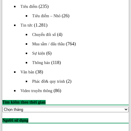
(235)
Tiêu điểm
(26)
Tiêu điểm – Nhỏ
(1.281)
Tin tức
(4)
Chuyển đối số
(764)
Mua sắm / đấu thầu
(6)
Sự kiện
(118)
Thông báo
(38)
Văn bản
(2)
Phác đồ& quy trình
(86)
Video truyền thông
Tìm kiếm theo thời gian
Tìm
kiếm
theo
Người sử dụng
thời
gian