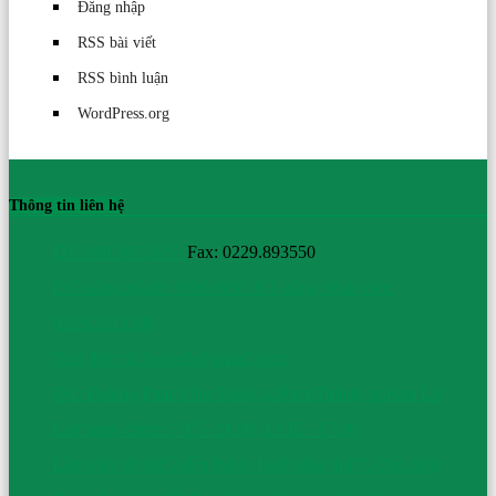
Đăng nhập
RSS bài viết
RSS bình luận
WordPress.org
Thông tin liên hệ
ĐT: 088.887.5055
Fax: 0229.893550
ĐT nóng ngành: 1900.9095
ĐT nóng bệnh viện:
0229.3513388
Thư điện tử: bvsnnb@gmail.com
Đ/c: Đường Phan Chu Trinh, p.Nam Thành, tp.Hoa Lư
Giờ hành chính: 7:15 - 11:30, 13:15 - 17:00
Làm việc từ thứ 2 đến thứ 6, buổi sáng thứ 7, Chủ nhật