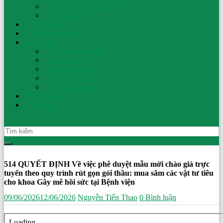
Quy định Bảo hiểm Y tế
Nhi
Giá dịch vụ
Văn bản
Video truyền thông
Ninh
Giới thiệu
Lịch sử phát triển
Ban Giám đốc
Bình
Khối văn phòng
Khối cận lâm sàng
Khối lâm sàng
An
Thư góp ý
toàn
Thư viện
cho
mẹ
–
Sức
khoẻ
cho
514 QUYẾT ĐỊNH Về việc phê duyệt mẫu mời chào giá trực
con
tuyến theo quy trình rút gọn gói thầu: mua sắm các vật tư tiêu
cho khoa Gây mê hồi sức tại Bệnh viện
09/06/2026
12/06/2026
Nguyễn Tiến Thao
0 Bình luận