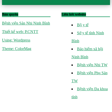
Trực cấp cứu 24/7. Trực khám bệnh ngoài giờ hành chính.
Bản quyền
Liên kết website
Bệnh viện Sản Nhi Ninh Bình
Bộ y tế
Thiết kế web: P.CNTT
Sở y tế tỉnh Ninh
Using: Wordpress
Bình
Theme: ColorMag
Bảo hiểm xã hội
Ninh Bình
Bệnh viện Nhi TW
Bệnh viện Phụ Sản
TW
Bệnh viện Đa khoa
tỉnh