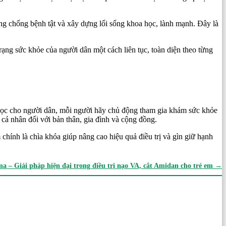
ng chống bệnh tật và xây dựng lối sống khoa học, lành mạnh. Đây là
rạng sức khỏe của người dân một cách liên tục, toàn diện theo từng
lọc cho người dân, mỗi người hãy chủ động tham gia khám sức khỏe
cá nhân đối với bản thân, gia đình và cộng đồng.
chính là chìa khóa giúp nâng cao hiệu quả điều trị và gìn giữ hạnh
a – Giải pháp hiện đại trong điều trị nạo VA, cắt Amidan cho trẻ em
→