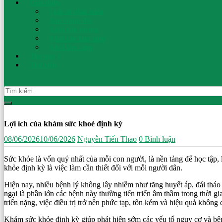
Ninh
Giới thiệu
Lịch sử phát triển
Ban Giám đốc
Bình
Khối văn phòng
Khối cận lâm sàng
Khối lâm sàng
An
Thư góp ý
toàn
Thư viện
cho
mẹ
–
Sức
khoẻ
cho
Lợi ích của khám sức khoẻ định kỳ
con
08/06/2026
10/06/2026
Nguyễn Tiến Thao
0 Bình luận
Sức khỏe là vốn quý nhất của mỗi con người, là nền tảng để học tập,
khỏe định kỳ là việc làm cần thiết đối với mỗi người dân.
Hiện nay, nhiều bệnh lý không lây nhiễm như tăng huyết áp, đái thá
ngại là phần lớn các bệnh này thường tiến triển âm thầm trong thời gi
triển nặng, việc điều trị trở nên phức tạp, tốn kém và hiệu quả khô
Khám sức khỏe định kỳ giúp phát hiện sớm các yếu tố nguy cơ và bệnh 