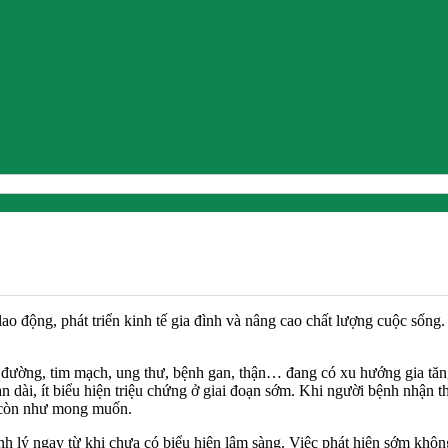
 lao động, phát triển kinh tế gia đình và nâng cao chất lượng cuộc số
o đường, tim mạch, ung thư, bệnh gan, thận… đang có xu hướng gia tăn
an dài, ít biểu hiện triệu chứng ở giai đoạn sớm. Khi người bệnh nhận 
ng còn như mong muốn.
lý ngay từ khi chưa có biểu hiện lâm sàng. Việc phát hiện sớm không c