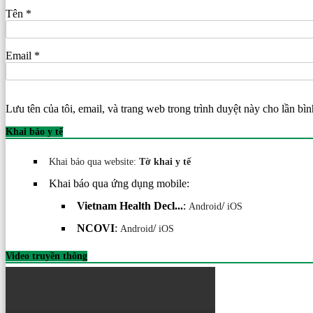
Tên
*
Email
*
Lưu tên của tôi, email, và trang web trong trình duyệt này cho lần bình
Khai báo y tế
Khai báo qua website:
Tờ khai y tế
Khai báo qua ứng dụng mobile:
Vietnam Health Decl...
:
/
Android
iOS
NCOVI
:
/
Android
iOS
Video truyền thông