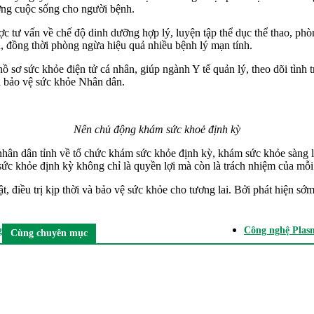
ượng cuộc sống cho người bệnh.
 tư vấn về chế độ dinh dưỡng hợp lý, luyện tập thể dục thể thao, phò
n, đồng thời phòng ngừa hiệu quả nhiều bệnh lý mạn tính.
sơ sức khỏe điện tử cá nhân, giúp ngành Y tế quản lý, theo dõi tình t
và bảo vệ sức khỏe Nhân dân.
Nên chủ động khám sức khoẻ định kỳ
hân dân tỉnh về tổ chức khám sức khỏe định kỳ, khám sức khỏe sàng 
ức khỏe định kỳ không chỉ là quyền lợi mà còn là trách nhiệm của mỗi 
iều trị kịp thời và bảo vệ sức khỏe cho tương lai. Bởi phát hiện sớm 
g
Công nghệ Plasm
Cùng chuyên mục