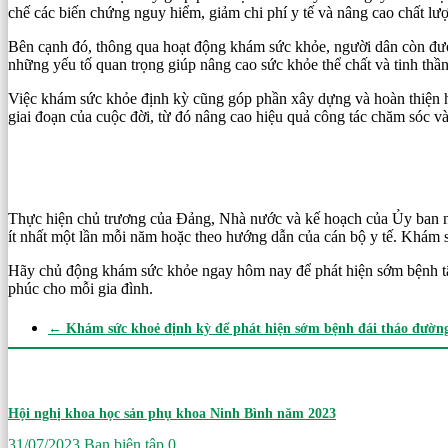
chế các biến chứng nguy hiểm, giảm chi phí y tế và nâng cao chất l
Bên cạnh đó, thông qua hoạt động khám sức khỏe, người dân còn được
những yếu tố quan trọng giúp nâng cao sức khỏe thể chất và tinh thầ
Việc khám sức khỏe định kỳ cũng góp phần xây dựng và hoàn thiện hồ 
giai đoạn của cuộc đời, từ đó nâng cao hiệu quả công tác chăm sóc 
Thực hiện chủ trương của Đảng, Nhà nước và kế hoạch của Ủy ban n
ít nhất một lần mỗi năm hoặc theo hướng dẫn của cán bộ y tế. Khám s
Hãy chủ động khám sức khỏe ngay hôm nay để phát hiện sớm bệnh tật, đ
phúc cho mỗi gia đình.
←
Khám sức khoẻ định kỳ để phát hiện sớm bệnh đái tháo đườn
Hội nghị khoa học sản phụ khoa Ninh Bình năm 2023
31/07/2023
Ban biên tập
0