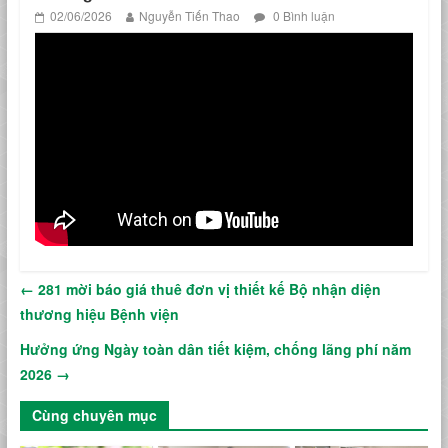
02/06/2026
Nguyễn Tiến Thao
0 Bình luận
←
281 mời báo giá thuê đơn vị thiết kế Bộ nhận diện
thương hiệu Bệnh viện
Hưởng ứng Ngày toàn dân tiết kiệm, chống lãng phí năm
2026
→
Cùng chuyên mục