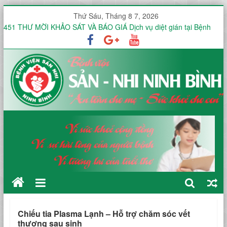
Thứ Sáu, Tháng 8 7, 2026
451 THƯ MỜI KHẢO SÁT VÀ BÁO GIÁ Dịch vụ diệt gián tại Bệnh
viện Sản -Nhi tỉnh Ninh Bình trong 12 tháng
Thư mời báo giá V/v mua sắm, lắp đặt hệ thống mạng không dây
(WiFi) nội bộ trong toàn viện phục vụ triển khai hồ sơ bệnh án điện
tử (EMR)
Công văn V/v báo giá Thuê dịch vụ chứng thực chữ ký số
KHOA ĐIỀU TRỊ YÊU CẦU HƯỞNG ỨNG TUẦN LỄ THẾ GIỚI NUÔI
CON BẰNG SỮA MẸ NĂM 2026
KHOA SẢN THƯỜNG HƯỞNG ỨNG TUẦN LỄ THẾ GIỚI NUÔI CON
BẰNG SỮA MẸ NĂM 2026
Chiếu tia Plasma Lạnh – Hỗ trợ chăm sóc vết
thương sau sinh