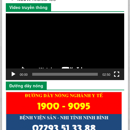
Video truyền thông
Trình
chơi
Video
00:00
02:50
Đường dây nóng