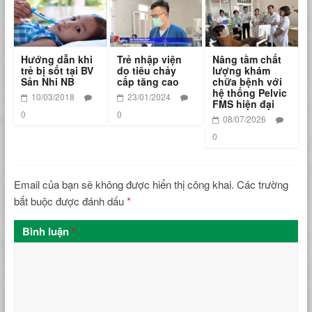
Hướng dẫn khi
Trẻ nhập viện
Nâng tầm chất
trẻ bị sốt tại BV
do tiêu chảy
lượng khám
Sản Nhi NB
cấp tăng cao
chữa bệnh với
hệ thống Pelvic
10/03/2018
23/01/2024
FMS hiện đại
0
0
08/07/2026
0
Email của bạn sẽ không được hiển thị công khai.
Các trường
bắt buộc được đánh dấu
*
Bình luận
*