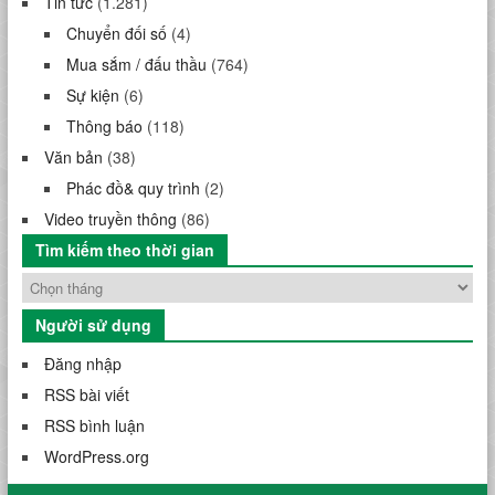
Tin tức
(1.281)
Chuyển đối số
(4)
Mua sắm / đấu thầu
(764)
Sự kiện
(6)
Thông báo
(118)
Văn bản
(38)
Phác đồ& quy trình
(2)
Video truyền thông
(86)
Tìm kiếm theo thời gian
Người sử dụng
Đăng nhập
RSS bài viết
RSS bình luận
WordPress.org