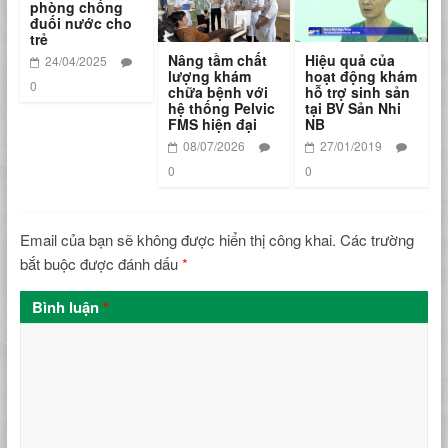
phòng chống
đuối nước cho
trẻ
Nâng tầm chất
Hiệu quả của
24/04/2025
lượng khám
hoạt động khám
0
chữa bệnh với
hỗ trợ sinh sản
hệ thống Pelvic
tại BV Sản Nhi
FMS hiện đại
NB
08/07/2026
27/01/2019
0
0
Email của bạn sẽ không được hiển thị công khai.
Các trường
bắt buộc được đánh dấu
*
Bình luận
*