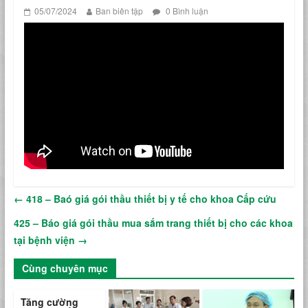
05/07/2024
Ban biên tập
0 Bình luận
←
418 – Baó giá gói thầu thiết bị y tế cho khoa Cấp cứu
425 – Báo giá gói thầu mua sắm trang thiết bị cho các khoa
tại bệnh viện
→
Cùng chuyên mục
Tăng cường