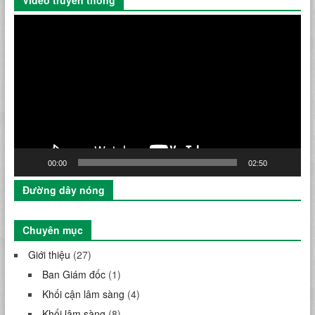
Video truyền thông
Trình
chơi
Video
00:00
02:50
Đường dây nóng
Chuyên mục
Giới thiệu
(27)
Ban Giám đốc
(1)
Khối cận lâm sàng
(4)
Khối lâm sàng
(8)