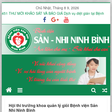
Chủ Nhật, Tháng 8 9, 2026
451 THƯ MỜI KHẢO SÁT VÀ BÁO GIÁ Dịch vụ diệt gián tại Bệnh
viện Sản -Nhi tỉnh Ninh Bình trong 12 tháng
Thư mời báo giá V/v mua sắm, lắp đặt hệ thống mạng không dây
(WiFi) nội bộ trong toàn viện phục vụ triển khai hồ sơ bệnh án điện
tử (EMR)
Công văn V/v báo giá Thuê dịch vụ chứng thực chữ ký số
KHOA ĐIỀU TRỊ YÊU CẦU HƯỞNG ỨNG TUẦN LỄ THẾ GIỚI NUÔI
CON BẰNG SỮA MẸ NĂM 2026
KHOA SẢN THƯỜNG HƯỞNG ỨNG TUẦN LỄ THẾ GIỚI NUÔI CON
BẰNG SỮA MẸ NĂM 2026
Hội thi trưởng khoa quản lý giỏi Bệnh viện Sản
Nhi Ninh Bình