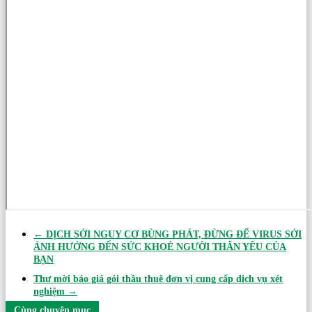
←
DỊCH SỞI NGUY CƠ BÙNG PHÁT, ĐỪNG ĐỂ VIRUS SỞI
ẢNH HƯỞNG ĐẾN SỨC KHOẺ NGƯỜI THÂN YÊU CỦA
BẠN
Thư mời báo giá gói thầu thuê đơn vị cung cấp dịch vụ xét
nghiệm
→
Cùng chuyên mục