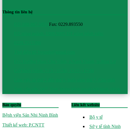
Thông tin liên hệ
ĐT: 088.887.5055
Fax: 0229.893550
ĐT nóng ngành: 1900.9095
ĐT nóng bệnh viện:
0229.3513388
Thư điện tử: bvsnnb@gmail.com
Đ/c: Đường Phan Chu Trinh, p.Nam Thành, tp.Hoa Lư
Giờ hành chính: 7:15 - 11:30, 13:15 - 17:00
Làm việc từ thứ 2 đến thứ 6, buổi sáng thứ 7, Chủ nhật
Trực cấp cứu 24/7. Trực khám bệnh ngoài giờ hành chính.
Bản quyền
Liên kết website
Bệnh viện Sản Nhi Ninh Bình
Bộ y tế
Thiết kế web: P.CNTT
Sở y tế tỉnh Ninh