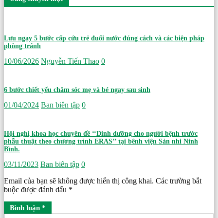
Lưu ngay 5 bước cấp cứu trẻ đuối nước đúng cách và các biện pháp
phòng tránh
10/06/2026
Nguyễn Tiến Thao
0
6 bước thiết yếu chăm sóc mẹ và bé ngay sau sinh
01/04/2024
Ban biên tập
0
Hội nghị khoa học chuyên đề ‘‘Dinh dưỡng cho người bệnh trước
phẫu thuật theo chương trình ERAS’’ tại bênh viện Sản nhi Ninh
Bình.
03/11/2023
Ban biên tập
0
Email của bạn sẽ không được hiển thị công khai.
Các trường bắt
buộc được đánh dấu
*
Bình luận
*