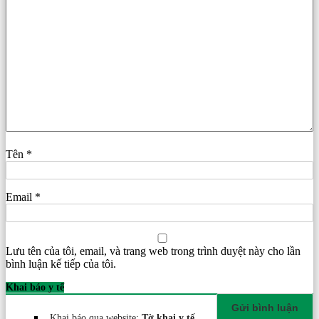
Tên
*
Email
*
Lưu tên của tôi, email, và trang web trong trình duyệt này cho lần
bình luận kế tiếp của tôi.
Khai báo y tế
Khai báo qua website:
Tờ khai y tế