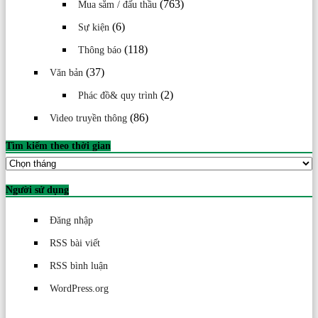
(763)
Mua sắm / đấu thầu
(6)
Sự kiện
(118)
Thông báo
(37)
Văn bản
(2)
Phác đồ& quy trình
(86)
Video truyền thông
Tìm kiếm theo thời gian
Tìm
kiếm
theo
Người sử dụng
thời
gian
Đăng nhập
RSS bài viết
RSS bình luận
WordPress.org