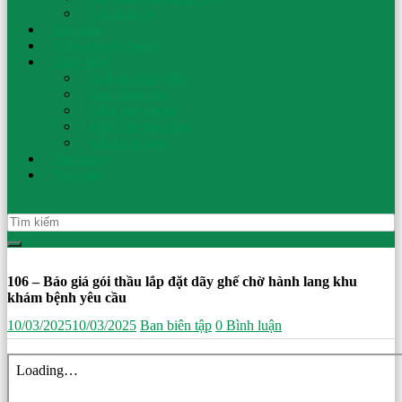
Nhi
Giá dịch vụ
Văn bản
Video truyền thông
Ninh
Giới thiệu
Lịch sử phát triển
Ban Giám đốc
Bình
Khối văn phòng
Khối cận lâm sàng
Khối lâm sàng
An
Thư góp ý
toàn
Thư viện
cho
mẹ
–
Sức
khoẻ
cho
106 – Báo giá gói thầu lắp đặt dãy ghế chờ hành lang khu
con
khám bệnh yêu cầu
10/03/2025
10/03/2025
Ban biên tập
0 Bình luận