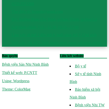
0229.3513388
Thư điện tử: bvsnnb@gmail.com
Đ/c: Đường Phan Chu Trinh, p.Nam Thành, tp.Hoa Lư
Giờ hành chính: 7:15 - 11:30, 13:15 - 17:00
Làm việc từ thứ 2 đến thứ 6, buổi sáng thứ 7, Chủ nhật
Trực cấp cứu 24/7. Trực khám bệnh ngoài giờ hành chính.
Bản quyền
Liên kết website
Bệnh viện Sản Nhi Ninh Bình
Bộ y tế
Thiết kế web: P.CNTT
Sở y tế tỉnh Ninh
Using: Wordpress
Bình
Theme: ColorMag
Bảo hiểm xã hội
Ninh Bình
Bệnh viện Nhi TW