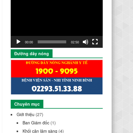
chơi
Video
00:00
02:50
Đường dây nóng
Chuyên mục
Giới thiệu
(27)
Ban Giám đốc
(1)
Khối cận lâm sàng
(4)