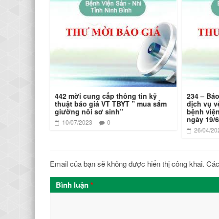
442 mời cung cấp thông tin kỹ
234 – Báo
thuật báo giá VT TBYT ” mua sắm
dịch vụ v
giường nôi sơ sinh”
bệnh viện
ngày 19/6
10/07/2023
0
26/04/20
Email của bạn sẽ không được hiển thị công khai.
Các
Bình luận
*