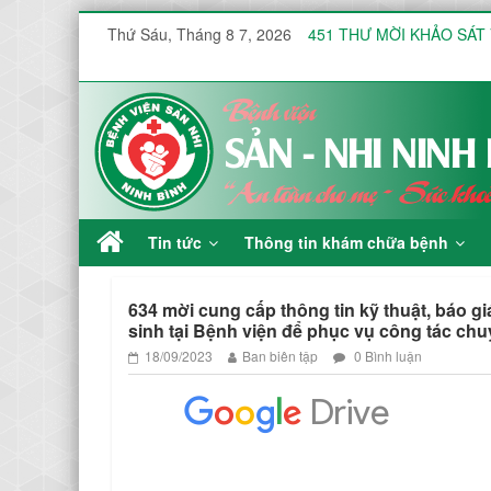
Thứ Sáu, Tháng 8 7, 2026
451 THƯ MỜI KHẢO SÁT VÀ 
Thư mời báo giá V/v mua s
Công văn V/v báo giá Thu
KHOA ĐIỀU TRỊ YÊU CẦ
KHOA SẢN THƯỜNG HƯỞ
Tin tức
Thông tin khám chữa bệnh
634 mời cung cấp thông tin kỹ thuật, báo 
sinh tại Bệnh viện để phục vụ công tác ch
18/09/2023
Ban biên tập
0 Bình luận