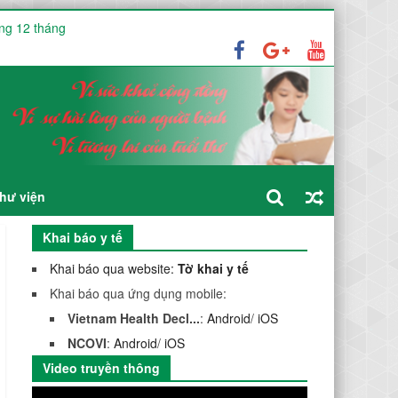
ng 12 tháng
ục vụ triển khai hồ sơ bệnh án điện tử (EMR)
026
hư viện
Khai báo y tế
Khai báo qua website:
Tờ khai y tế
Khai báo qua ứng dụng mobile:
Vietnam Health Decl...
:
Android
/
iOS
NCOVI
:
Android
/
iOS
Video truyền thông
Trình