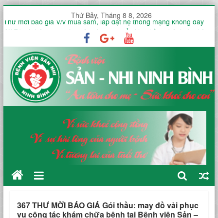
Thứ Bảy, Tháng 8 8, 2026
Thư mời báo giá V/v mua sắm, lắp đặt hệ thống mạng không dây
(WiFi) nội bộ trong toàn viện phục vụ triển khai hồ sơ bệnh án điện
tử (EMR)
Công văn V/v báo giá Thuê dịch vụ chứng thực chữ ký số
KHOA ĐIỀU TRỊ YÊU CẦU HƯỞNG ỨNG TUẦN LỄ THẾ GIỚI NUÔI
CON BẰNG SỮA MẸ NĂM 2026
KHOA SẢN THƯỜNG HƯỞNG ỨNG TUẦN LỄ THẾ GIỚI NUÔI CON
BẰNG SỮA MẸ NĂM 2026
451 THƯ MỜI KHẢO SÁT VÀ BÁO GIÁ Dịch vụ diệt gián tại Bệnh
viện Sản -Nhi tỉnh Ninh Bình trong 12 tháng
367 THƯ MỜI BÁO GIÁ Gói thầu: may đồ vải phục
vụ công tác khám chữa bệnh tại Bệnh viện Sản –