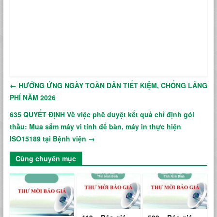
←
HƯỞNG ỨNG NGÀY TOÀN DÂN TIẾT KIỆM, CHỐNG LÃNG
PHÍ NĂM 2026
635 QUYẾT ĐỊNH Về việc phê duyệt kết quả chỉ định gói
thầu: Mua sắm máy vi tính để bàn, máy in thực hiện
ISO15189 tại Bệnh viện
→
Cùng chuyên mục