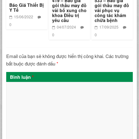
419 – Báo giá
533 – Báo giá
Báo Giá Thiết Bị
gói thầu may đồ
gói thầu may đồ
Y Tế
vải bổ xung cho
vải phục vụ
khoa Điều trị
công tác khám
15/06/2022
yêu cầu
chữa bệnh
0
04/07/2024
17/09/2025
0
0
Email của bạn sẽ không được hiển thị công khai.
Các trường
bắt buộc được đánh dấu
*
Bình luận
*