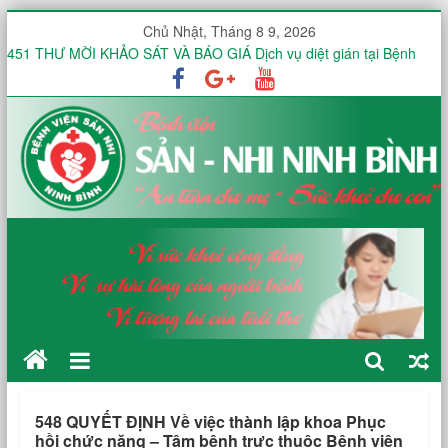
Chủ Nhật, Tháng 8 9, 2026
451 THƯ MỜI KHẢO SÁT VÀ BÁO GIÁ Dịch vụ diệt gián tại Bệnh
viện Sản -Nhi tỉnh Ninh Bình trong 12 tháng
Thư mời báo giá V/v mua sắm, lắp đặt hệ thống mạng không dây
(WiFi) nội bộ trong toàn viện phục vụ triển khai hồ sơ bệnh án điện
tử (EMR)
Công văn V/v báo giá Thuê dịch vụ chứng thực chữ ký số
KHOA ĐIỀU TRỊ YÊU CẦU HƯỞNG ỨNG TUẦN LỄ THẾ GIỚI NUÔI
CON BẰNG SỮA MẸ NĂM 2026
KHOA SẢN THƯỜNG HƯỞNG ỨNG TUẦN LỄ THẾ GIỚI NUÔI CON
BẰNG SỮA MẸ NĂM 2026
548 QUYẾT ĐỊNH Về việc thành lập khoa Phục
hồi chức năng – Tâm bệnh trực thuộc Bệnh viện