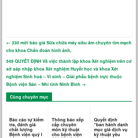
←
330 mời báo giá Sửa chữa máy siêu âm chuyên tim mạch
cho khoa Chẩn đoán hình ảnh,
549 QUYẾT ĐỊNH Về việc thành lập khoa Xét nghiệm trên cơ
sở sáp nhập khoa Xét nghiệm Huyết học và khoa Xét
nghiệm Sinh hoá – Vi sinh – Giải phẫu bệnh trực thuộc
Bệnh viện Sản – Nhi tỉnh Ninh Bình
→
Cùng chuyên mục
Báo cáo tự kiểm
Thông báo xếp
Quyết định
tra, đánh giá
cấp chuyên
“ban hành danh
chất lượng
môn kỹ thuật
mục giá dịch vụ
Bệnh viện quý I
cho bệnh viện
kỹ thuật yêu