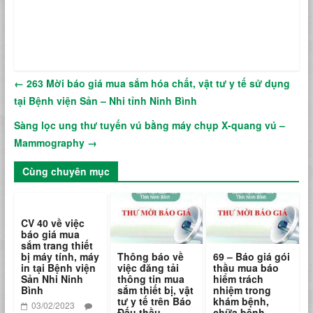
←
263 Mời báo giá mua sắm hóa chất, vật tư y tế sử dụng
tại Bệnh viện Sản – Nhi tỉnh Ninh Bình
Sàng lọc ung thư tuyến vú bằng máy chụp X-quang vú –
Mammography
→
Cùng chuyên mục
CV 40 về việc
báo giá mua
sắm trang thiết
bị máy tính, máy
Thông báo về
69 – Báo giá gói
in tại Bệnh viện
việc đăng tải
thầu mua báo
Sản Nhi Ninh
thông tin mua
hiểm trách
Bình
sắm thiết bị, vật
nhiệm trong
tư y tế trên Báo
khám bệnh,
03/02/2023
Đấu thầu
chữa bệnh