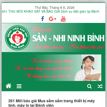
Thứ Bảy, Tháng 8 8, 2026
451 THƯ MỜI KHẢO SÁT VÀ BÁO GIÁ Dịch vụ diệt gián tại Bệnh
viện Sản -Nhi tỉnh Ninh Bình trong 12 tháng
Thư mời báo giá V/v mua sắm, lắp đặt hệ thống mạng không dây
(WiFi) nội bộ trong toàn viện phục vụ triển khai hồ sơ bệnh án điện
tử (EMR)
Công văn V/v báo giá Thuê dịch vụ chứng thực chữ ký số
KHOA ĐIỀU TRỊ YÊU CẦU HƯỞNG ỨNG TUẦN LỄ THẾ GIỚI NUÔI
CON BẰNG SỮA MẸ NĂM 2026
KHOA SẢN THƯỜNG HƯỞNG ỨNG TUẦN LỄ THẾ GIỚI NUÔI CON
BẰNG SỮA MẸ NĂM 2026
261 Mời báo giá Mua sắm sắm trang thiết bị máy
tính, máy in tại Bệnh viện