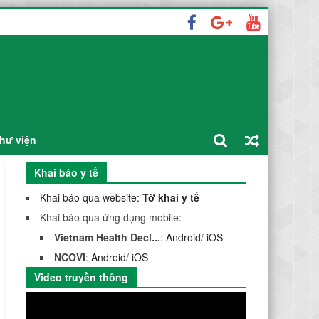
hư viện
Khai báo y tế
Khai báo qua website:
Tờ khai y tế
Khai báo qua ứng dụng mobile:
Vietnam Health Decl...
:
Android
/
iOS
NCOVI
:
Android
/
iOS
Video truyền thông
Trình
chơi