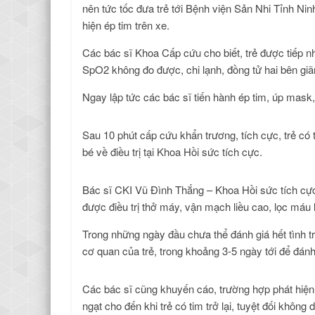
nên tức tốc đưa trẻ tới Bệnh viện Sản Nhi Tỉnh Ni
hiện ép tim trên xe.
Các bác sĩ Khoa Cấp cứu cho biết, trẻ được tiếp nh
SpO2 không đo được, chi lạnh, đồng tử hai bên giã
Ngay lập tức các bác sĩ tiến hành ép tim, úp mask
Sau 10 phút cấp cứu khẩn trương, tích cực, trẻ có 
bé về điều trị tại Khoa Hồi sức tích cực.
Bác sĩ CKI Vũ Đình Thắng – Khoa Hồi sức tích cực c
được điều trị thở máy, vận mạch liều cao, lọc máu l
Trong những ngày đầu chưa thể đánh giá hết tình trạ
cơ quan của trẻ, trong khoảng 3-5 ngày tới để đán
Các bác sĩ cũng khuyến cáo, trường hợp phát hiện 
ngạt cho đến khi trẻ có tim trở lại, tuyệt đối khô