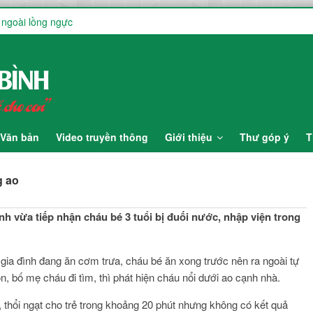
 ngoài lồng ngực
Ế GIỚI NUÔI CON BẰNG SỮA MẸ (01–07/8) TẠI KHOA ĐẺ
Ế GIỚI NUÔI CON BẰNG SỮA MẸ (01–07/8) TẠI KHOA SẢN BỆNH
ng
 – VÌ MỘT TƯƠNG LAI VẸN TRÒN CHO BÉ
Văn bản
Video truyền thông
Giới thiệu
Thư góp ý
T
g ao
h vừa tiếp nhận cháu bé 3 tuổi bị đuối nước, nhập viện trong
 gia đình đang ăn cơm trưa, cháu bé ăn xong trước nên ra ngoài tự
n, bố mẹ cháu đi tìm, thì phát hiện cháu nổi dưới ao cạnh nhà.
, thổi ngạt cho trẻ trong khoảng 20 phút nhưng không có kết quả