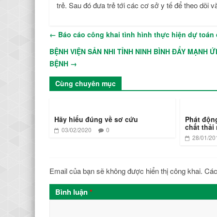
trẻ. Sau đó đưa trẻ tới các cơ sở y tế để theo dõi và 
←
Báo cáo công khai tình hình thực hiện dự toán
BỆNH VIỆN SẢN NHI TỈNH NINH BÌNH ĐẨY MẠNH
BỆNH
→
Cùng chuyên mục
Hãy hiểu đúng về sơ cứu
Phát động
chất thải
03/02/2020
0
28/01/20
Email của bạn sẽ không được hiển thị công khai.
Các
Bình luận
*