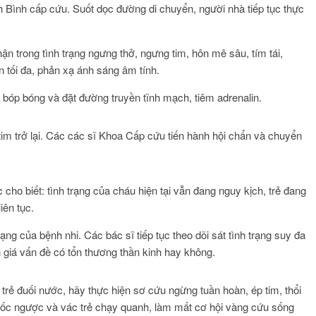
nh Bình cấp cứu. Suốt dọc đường di chuyển, người nhà tiếp tục thực
ận trong tình trạng ngưng thở, ngưng tim, hôn mê sâu, tím tái,
n tối đa, phản xạ ánh sáng âm tính.
, bóp bóng và đặt đường truyền tĩnh mạch, tiêm adrenalin.
tim trở lại. Các các sĩ Khoa Cấp cứu tiến hành hội chẩn và chuyển
ho biết: tình trạng của cháu hiện tại vẫn đang nguy kịch, trẻ đang
iên tục.
ng của bệnh nhi. Các bác sĩ tiếp tục theo dõi sát tình trạng suy đa
h giá vấn đề có tổn thương thần kinh hay không.
trẻ đuối nước, hãy thực hiện sơ cứu ngừng tuần hoàn, ép tim, thổi
ng dốc ngược và vác trẻ chạy quanh, làm mất cơ hội vàng cứu sống