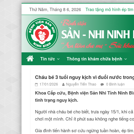
Thứ Năm, Tháng 8 6, 2026
Trao tặng mô hình ép tim
HƯỞNG ỨNG TUẦN LỄ TH
HƯỞNG ỨNG TUẦN LỄ TH
Những người giữ nhịp số
SÀNG LỌC TRƯỚC SINH
Tin tức
Thông tin khám chữa bệnh
Cháu bé 3 tuổi nguy kịch vì đuối nước tron
17/01/2026
Nguyễn Tiến Thao
0 Bình luận
Khoa Cấp cứu, Bệnh viện Sản Nhi Tỉnh Ninh Bìn
tình trạng nguy kịch.
Người nhà cháu bé cho biết, trưa ngày 15/1, khi cả
chơi một mình. Chỉ ít phút sau không nghe tiếng co
Gia đình tiến hành sơ cứu ngừng tuần hoàn, ép tim