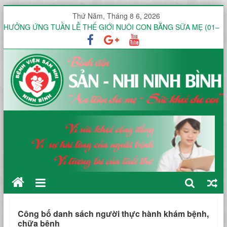
Thứ Năm, Tháng 8 6, 2026
HƯỞNG ỨNG TUẦN LỄ THẾ GIỚI NUÔI CON BẰNG SỮA MẸ (01–
07/8) TẠI KHOA ĐẺ
Công văn V/v báo giá Thuê dịch vụ chứng thực chữ ký số
KHOA ĐIỀU TRỊ YÊU CẦU HƯỞNG ỨNG TUẦN LỄ THẾ GIỚI NUÔI
CON BẰNG SỮA MẸ NĂM 2026
KHOA SẢN THƯỜNG HƯỞNG ỨNG TUẦN LỄ THẾ GIỚI NUÔI CON
BẰNG SỮA MẸ NĂM 2026
451 THƯ MỜI KHẢO SÁT VÀ BÁO GIÁ Dịch vụ diệt gián tại Bệnh
viện Sản -Nhi tỉnh Ninh Bình trong 12 tháng
Công bố danh sách người thực hành khám bệnh,
chữa bệnh