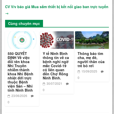
CV V/v báo giá Mua sắm thiết bị kết nối giao ban trực tuyến
→
Cùng chuyên mục
550 QUYẾT
Y tế Ninh Bình
Thông báo tìm
ĐỊNH Về việc
thông tin về ca
cha, mẹ đẻ,
đổi tên khoa
bệnh nghi ngờ
người thân của
Nhi Truyền
mắc Covid-19
trẻ bỏ rơi
nhiễm thành
có liên quan
15/09/2025
khoa Nhi Bệnh
đến Chợ Rồng
nhiệt đới trực
Ninh Bình.
0
thuộc Bệnh
30/07/2021
viện Sản – Nhi
tỉnh Ninh Bình
0
23/06/2026
0