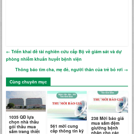
←
Triển khai đề tài nghiên cứu cấp Bộ về giám sát và dự
phòng nhiễm khuẩn huyết bệnh viện
Thông báo tìm cha, mẹ đẻ, người thân của trẻ bỏ rơi
→
Cùng chuyên mục
1035 QĐ lựa
238 Mời báo giá
chọn nhà thầu
mua sắm đệm
561 mời cung
gói thầu mua
giường bệnh
cấp thông tin kỹ
sắm trang thiết
nhân cho các