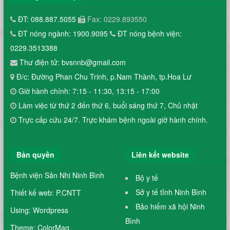
ĐT: 088.887.5055
Fax: 0229.893550
ĐT nóng ngành: 1900.9095
ĐT nóng bệnh viện:
0229.3513388
Thư điện tử: bvsnnb@gmail.com
Đ/c: Đường Phan Chu Trinh, p.Nam Thành, tp.Hoa Lư
Giờ hành chính: 7:15 - 11:30, 13:15 - 17:00
Làm việc từ thứ 2 đến thứ 6, buổi sáng thứ 7, Chủ nhật
Trực cấp cứu 24/7. Trực khám bệnh ngoài giờ hành chính.
Bản quyền
Liên kết website
Bệnh viện Sản Nhi Ninh Bình
Bộ y tế
Sở y tế tỉnh Ninh Bình
Thiết kế web: P.CNTT
Bảo hiểm xã hội Ninh
Using: Wordpress
Bình
Theme: ColorMag