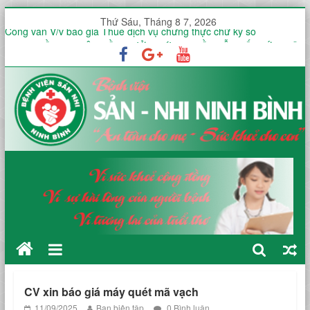
Thứ Sáu, Tháng 8 7, 2026
Công văn V/v báo giá Thuê dịch vụ chứng thực chữ ký số
KHOA ĐIỀU TRỊ YÊU CẦU HƯỞNG ỨNG TUẦN LỄ THẾ GIỚI NUÔI
CON BẰNG SỮA MẸ NĂM 2026
KHOA SẢN THƯỜNG HƯỞNG ỨNG TUẦN LỄ THẾ GIỚI NUÔI CON
BẰNG SỮA MẸ NĂM 2026
451 THƯ MỜI KHẢO SÁT VÀ BÁO GIÁ Dịch vụ diệt gián tại Bệnh
viện Sản -Nhi tỉnh Ninh Bình trong 12 tháng
HƯỞNG ỨNG TUẦN LỄ THẾ GIỚI NUÔI CON BẰNG SỮA MẸ (01–
07/8) TẠI KHOA ĐẺ
CV xin báo giá máy quét mã vạch
11/09/2025
Ban biên tập
0 Bình luận