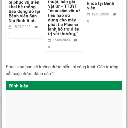
thuật, báo giá
bị phục vụ triển
khoa tại Bệnh
Vật tư – TTBYT
khai hệ thống
viện,
“mua sắm vật tư
Báo động đỏ tại
19/05/2026
tiêu hao sử
Bệnh viện Sản
dụng cho máy
Nhi Ninh Bình
0
phát tia Plasma
15/06/2023
lạnh hỗ trợ điều
trị vết thương,”
0
17/08/2023
0
Email của bạn sẽ không được hiển thị công khai.
Các trường
bắt buộc được đánh dấu
*
Bình luận
*