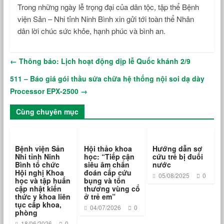
Trong những ngày lễ trọng đại của dân tộc, tập thể Bệnh
viện Sản – Nhi tỉnh Ninh Bình xin gửi tới toàn thể Nhân
dân lời chúc sức khỏe, hạnh phúc và bình an.
←
Thông báo: Lịch hoạt động dịp lễ Quốc khánh 2/9
511 – Báo giá gói thầu sửa chữa hệ thống nội soi dạ dày
Processor EPX-2500
→
Cùng chuyên mục
Bệnh viện Sản
Hội thảo khoa
Hướng dẫn sơ
Nhi tỉnh Ninh
học: “Tiếp cận
cứu trẻ bị đuối
Bình tổ chức
siêu âm chẩn
nước
Hội nghị Khoa
đoán cấp cứu
05/08/2025
0
học và tập huấn
bụng và tổn
cập nhật kiến
thương vùng cổ
thức y khoa liên
ở trẻ em”
tục cấp khoa,
04/07/2026
0
phòng
18/06/2026
0