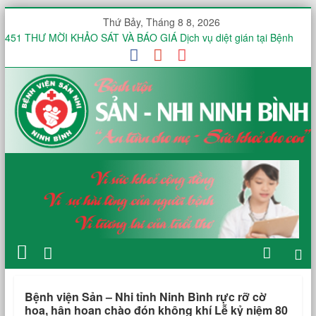
Thứ Bảy, Tháng 8 8, 2026
451 THƯ MỜI KHẢO SÁT VÀ BÁO GIÁ Dịch vụ diệt gián tại Bệnh
viện Sản -Nhi tỉnh Ninh Bình trong 12 tháng
Thư mời báo giá V/v mua sắm, lắp đặt hệ thống mạng không dây
(WiFi) nội bộ trong toàn viện phục vụ triển khai hồ sơ bệnh án điện
tử (EMR)
Công văn V/v báo giá Thuê dịch vụ chứng thực chữ ký số
KHOA ĐIỀU TRỊ YÊU CẦU HƯỞNG ỨNG TUẦN LỄ THẾ GIỚI NUÔI
CON BẰNG SỮA MẸ NĂM 2026
KHOA SẢN THƯỜNG HƯỞNG ỨNG TUẦN LỄ THẾ GIỚI NUÔI CON
BẰNG SỮA MẸ NĂM 2026
Bệnh viện Sản – Nhi tỉnh Ninh Bình rực rỡ cờ
hoa, hân hoan chào đón không khí Lễ kỷ niệm 80