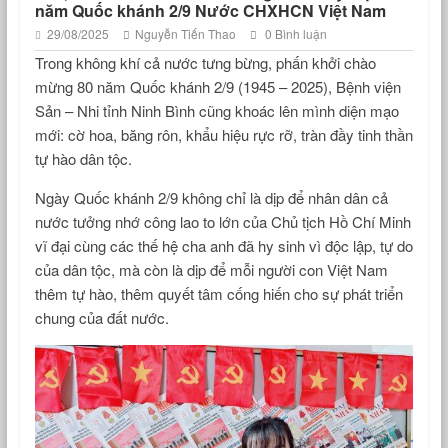
năm Quốc khánh 2/9 Nước CHXHCN Việt Nam
29/08/2025
Nguyễn Tiến Thao
0 Bình luận
Trong không khí cả nước tưng bừng, phấn khởi chào
mừng 80 năm Quốc khánh 2/9 (1945 – 2025), Bệnh viện
Sản – Nhi tỉnh Ninh Bình cũng khoác lên mình diện mạo
mới: cờ hoa, băng rôn, khẩu hiệu rực rỡ, tràn đầy tinh thần
tự hào dân tộc.
Ngày Quốc khánh 2/9 không chỉ là dịp để nhân dân cả
nước tưởng nhớ công lao to lớn của Chủ tịch Hồ Chí Minh
vĩ đại cùng các thế hệ cha anh đã hy sinh vì độc lập, tự do
của dân tộc, mà còn là dịp để mỗi người con Việt Nam
thêm tự hào, thêm quyết tâm cống hiến cho sự phát triển
chung của đất nước.