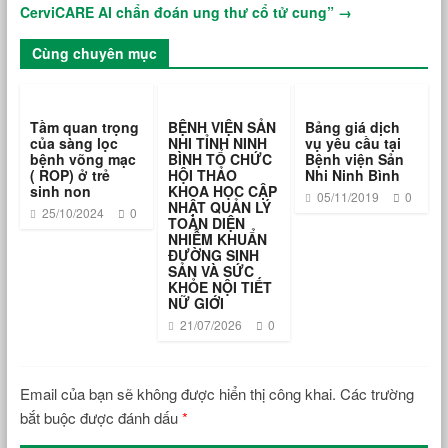
CerviCARE AI chẩn đoán ung thư cổ tử cung”
→
Cùng chuyên mục
Tầm quan trọng
BỆNH VIỆN SẢN
Bảng giá dịch
của sàng lọc
NHI TỈNH NINH
vụ yêu cầu tại
bệnh võng mạc
BÌNH TỔ CHỨC
Bệnh viện Sản
( ROP) ở trẻ
HỘI THẢO
Nhi Ninh Bình
sinh non
KHOA HỌC CẬP
05/11/2019
0
NHẬT QUẢN LÝ
25/10/2024
0
TOÀN DIỆN
NHIỄM KHUẨN
ĐƯỜNG SINH
SẢN VÀ SỨC
KHỎE NỘI TIẾT
NỮ GIỚI
21/07/2026
0
Email của bạn sẽ không được hiển thị công khai.
Các trường
bắt buộc được đánh dấu
*