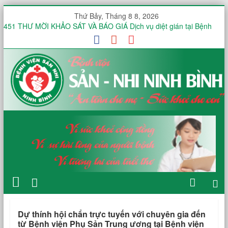
Thứ Bảy, Tháng 8 8, 2026
451 THƯ MỜI KHẢO SÁT VÀ BÁO GIÁ Dịch vụ diệt gián tại Bệnh
viện Sản -Nhi tỉnh Ninh Bình trong 12 tháng
Thư mời báo giá V/v mua sắm, lắp đặt hệ thống mạng không dây
(WiFi) nội bộ trong toàn viện phục vụ triển khai hồ sơ bệnh án điện
tử (EMR)
Công văn V/v báo giá Thuê dịch vụ chứng thực chữ ký số
KHOA ĐIỀU TRỊ YÊU CẦU HƯỞNG ỨNG TUẦN LỄ THẾ GIỚI NUÔI
CON BẰNG SỮA MẸ NĂM 2026
KHOA SẢN THƯỜNG HƯỞNG ỨNG TUẦN LỄ THẾ GIỚI NUÔI CON
BẰNG SỮA MẸ NĂM 2026
Dự thính hội chẩn trực tuyến với chuyên gia đến
từ Bệnh viện Phụ Sản Trung ương tại Bệnh viện