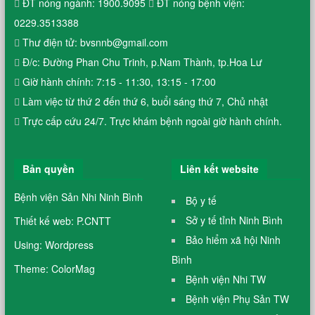
ĐT nóng ngành: 1900.9095
ĐT nóng bệnh viện:
0229.3513388
Thư điện tử: bvsnnb@gmail.com
Đ/c: Đường Phan Chu Trinh, p.Nam Thành, tp.Hoa Lư
Giờ hành chính: 7:15 - 11:30, 13:15 - 17:00
Làm việc từ thứ 2 đến thứ 6, buổi sáng thứ 7, Chủ nhật
Trực cấp cứu 24/7. Trực khám bệnh ngoài giờ hành chính.
Bản quyền
Liên kết website
Bệnh viện Sản Nhi Ninh Bình
Bộ y tế
Sở y tế tỉnh Ninh Bình
Thiết kế web: P.CNTT
Bảo hiểm xã hội Ninh
Using: Wordpress
Bình
Theme: ColorMag
Bệnh viện Nhi TW
Bệnh viện Phụ Sản TW