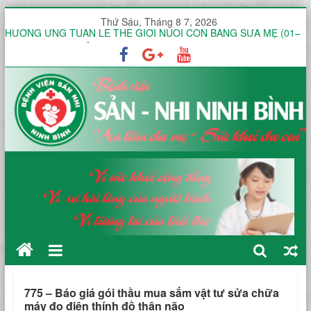
Thứ Sáu, Tháng 8 7, 2026
HƯỞNG ỨNG TUẦN LỄ THẾ GIỚI NUÔI CON BẰNG SỮA MẸ (01–
07/8) TẠI KHOA ĐẺ
Công văn V/v báo giá Thuê dịch vụ chứng thực chữ ký số
KHOA ĐIỀU TRỊ YÊU CẦU HƯỞNG ỨNG TUẦN LỄ THẾ GIỚI NUÔI
CON BẰNG SỮA MẸ NĂM 2026
KHOA SẢN THƯỜNG HƯỞNG ỨNG TUẦN LỄ THẾ GIỚI NUÔI CON
BẰNG SỮA MẸ NĂM 2026
451 THƯ MỜI KHẢO SÁT VÀ BÁO GIÁ Dịch vụ diệt gián tại Bệnh
viện Sản -Nhi tỉnh Ninh Bình trong 12 tháng
775 – Báo giá gói thầu mua sắm vật tư sửa chữa
máy đo điện thính đồ thân não