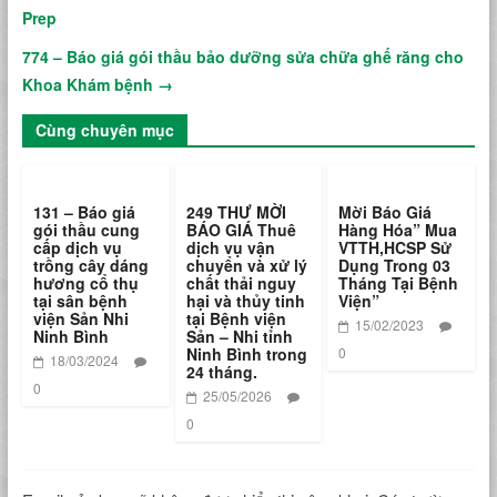
Prep
774 – Báo giá gói thầu bảo dưỡng sửa chữa ghế răng cho
Khoa Khám bệnh
→
Cùng chuyên mục
131 – Báo giá
249 THƯ MỜI
Mời Báo Giá
gói thầu cung
BÁO GIÁ Thuê
Hàng Hóa” Mua
cấp dịch vụ
dịch vụ vận
VTTH,HCSP Sử
trồng cây dáng
chuyển và xử lý
Dụng Trong 03
hương cổ thụ
chất thải nguy
Tháng Tại Bệnh
tại sân bệnh
hại và thủy tinh
Viện”
viện Sản Nhi
tại Bệnh viện
15/02/2023
Ninh Bình
Sản – Nhi tỉnh
Ninh Bình trong
0
18/03/2024
24 tháng.
0
25/05/2026
0