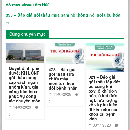
dò máy siwwu âm H60
395 – Báo giá gói thầu mua sắm hệ thống nội soi tiêu hóa
→
Cùng chuyên mục
Quyết định phê
428 – Báo giá
duyệt KH LCNT
gói thầu sửa
821 – Báo giá
gói thầu cung
chữa máy
gói thầu lặp đặt
cấp vách ngăn
monitor theo
bổ xung khí
nhôm kính, gia
dõi bệnh nhân
oxy, ổ khí đơn
công bàn inox
11/07/2025
nén, ổ khí đơn
phục vụ công
hút, lưu lượng
tác chuyên môn
0
kế và phụ kiện
14/03/2023
đi kèm cho các
khoa tại bệnh
0
viện
30/11/2023