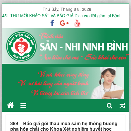
Thứ Bảy, Tháng 8 8, 2026
451 THƯ MỜI KHẢO SÁT VÀ BÁO GIÁ Dịch vụ diệt gián tại Bệnh
viện Sản -Nhi tỉnh Ninh Bình trong 12 tháng
Thư mời báo giá V/v mua sắm, lắp đặt hệ thống mạng không dây
(WiFi) nội bộ trong toàn viện phục vụ triển khai hồ sơ bệnh án điện
tử (EMR)
Công văn V/v báo giá Thuê dịch vụ chứng thực chữ ký số
KHOA ĐIỀU TRỊ YÊU CẦU HƯỞNG ỨNG TUẦN LỄ THẾ GIỚI NUÔI
CON BẰNG SỮA MẸ NĂM 2026
KHOA SẢN THƯỜNG HƯỞNG ỨNG TUẦN LỄ THẾ GIỚI NUÔI CON
BẰNG SỮA MẸ NĂM 2026
389 – Báo giá gói thầu mua sắm hệ thống buồng
pha hóa chất cho Khoa Xét nghiệm huyết học