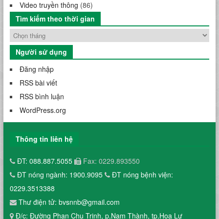
Video truyền thông
(86)
Tìm kiếm theo thời gian
Người sử dụng
Đăng nhập
RSS bài viết
RSS bình luận
WordPress.org
Thông tin liên hệ
ĐT: 088.887.5055
Fax: 0229.893550
ĐT nóng ngành: 1900.9095
ĐT nóng bệnh viện:
0229.3513388
Thư điện tử: bvsnnb@gmail.com
Đ/c: Đường Phan Chu Trinh, p.Nam Thành, tp.Hoa Lư