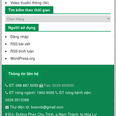
Video truyền thông
(86)
Tìm kiếm theo thời gian
Người sử dụng
Đăng nhập
RSS bài viết
RSS bình luận
WordPress.org
Thông tin liên hệ
ĐT: 088.887.5055
Fax: 0229.893550
ĐT nóng ngành: 1900.9095
ĐT nóng bệnh viện:
0229.3513388
Thư điện tử: bvsnnb@gmail.com
Đ/c: Đường Phan Chu Trinh, p.Nam Thành, tp.Hoa Lư