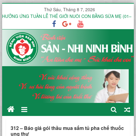
Thứ Sáu, Tháng 8 7, 2026
HƯỞNG ỨNG TUẦN LỄ THẾ GIỚI NUÔI CON BẰNG SỮA MẸ (01–
07/8) TẠI KHOA ĐẺ
Công văn V/v báo giá Thuê dịch vụ chứng thực chữ ký số
KHOA ĐIỀU TRỊ YÊU CẦU HƯỞNG ỨNG TUẦN LỄ THẾ GIỚI NUÔI
CON BẰNG SỮA MẸ NĂM 2026
KHOA SẢN THƯỜNG HƯỞNG ỨNG TUẦN LỄ THẾ GIỚI NUÔI CON
BẰNG SỮA MẸ NĂM 2026
451 THƯ MỜI KHẢO SÁT VÀ BÁO GIÁ Dịch vụ diệt gián tại Bệnh
viện Sản -Nhi tỉnh Ninh Bình trong 12 tháng
312 – Báo giá gói thầu mua sắm tủ pha chế thuốc
ung thư