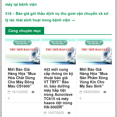
máy tại bệnh viện
318 – Báo giá gói thầu dịch vụ thu gom vận chuyển và xử
lý rác thải sinh hoạt trong bệnh viện
→
Cùng chuyên mục
Mời Báo Giá
443 mời cung
Mời Báo Giá
Hàng Hóa “Mua
cấp thông tin kỹ
Hàng Hóa “Mua
Hóa Chất Dùng
thuật báo giá
Sản Phẩm Xông
Cho Máy Đông
VT TBYT” Bảo
Vùng Kín Cho
Máu CS1600”
trì, bảo dưỡng
Mẹ Sau Sinh”
máy hấp tiệt
16/12/2022
09/02/2023
trùng Autoclave
0
TC615 và máy
0
haaos tiệt trùng
HA-500DR”
10/07/2023