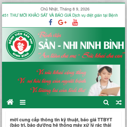
Chủ Nhật, Tháng 8 9, 2026
451 THƯ MỜI KHẢO SÁT VÀ BÁO GIÁ Dịch vụ diệt gián tại Bệnh
viện Sản -Nhi tỉnh Ninh Bình trong 12 tháng
Thư mời báo giá V/v mua sắm, lắp đặt hệ thống mạng không dây
(WiFi) nội bộ trong toàn viện phục vụ triển khai hồ sơ bệnh án điện
tử (EMR)
Công văn V/v báo giá Thuê dịch vụ chứng thực chữ ký số
KHOA ĐIỀU TRỊ YÊU CẦU HƯỞNG ỨNG TUẦN LỄ THẾ GIỚI NUÔI
CON BẰNG SỮA MẸ NĂM 2026
KHOA SẢN THƯỜNG HƯỞNG ỨNG TUẦN LỄ THẾ GIỚI NUÔI CON
BẰNG SỮA MẸ NĂM 2026
mời cung cấp thông tin kỹ thuật, báo giá TTBYT
(bảo trì, bảo dưỡng hệ thống máy xử lý rác thải