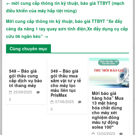
←
mời cung cấp thông tin kỹ thuật, báo giá TTBYT (mạch
điều khiển của máy hấp tiệt trùng)
Mời cung cấp thông tin kỹ thuật, báo giá TTBYT “Xe đẩy
cáng đa năng 1 tay quay sơn tĩnh điện,Xe đẩy dụng cụ cấp
cứu 06 ngăn kéo”
→
Cùng chuyên mục
549 – Báo giá
349 – Báo giá
gói thầu cung
gói thầu mua
cấp dịch vụ bảo
sắm vật tư y tế
trì thang máy
cho máy lọc
máu liên tục
25/09/2025
Mời báo giá
PrisMax
hàng hóa” Mua
0
07/06/2025
13 mặt hàng
hóa chất dùng
0
cho máy xét
nghiệm đông
máu tự động
solea 100″
15/03/2023