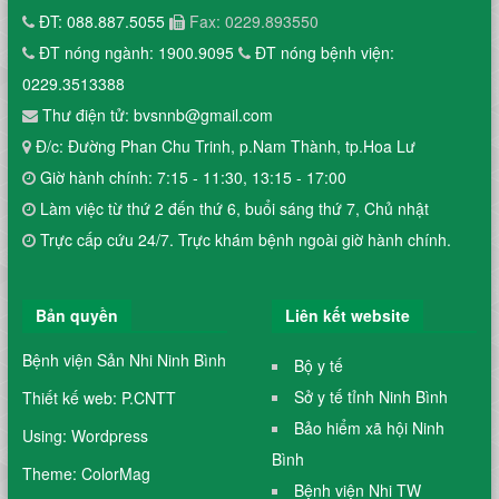
ĐT: 088.887.5055
Fax: 0229.893550
ĐT nóng ngành: 1900.9095
ĐT nóng bệnh viện:
0229.3513388
Thư điện tử: bvsnnb@gmail.com
Đ/c: Đường Phan Chu Trinh, p.Nam Thành, tp.Hoa Lư
Giờ hành chính: 7:15 - 11:30, 13:15 - 17:00
Làm việc từ thứ 2 đến thứ 6, buổi sáng thứ 7, Chủ nhật
Trực cấp cứu 24/7. Trực khám bệnh ngoài giờ hành chính.
Bản quyền
Liên kết website
Bệnh viện Sản Nhi Ninh Bình
Bộ y tế
Sở y tế tỉnh Ninh Bình
Thiết kế web: P.CNTT
Bảo hiểm xã hội Ninh
Using: Wordpress
Bình
Theme: ColorMag
Bệnh viện Nhi TW