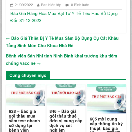
21/09/2022
Ban biên tập
0 Bình luận
Báo Giá Hàng Hóa Mua Vật Tư Y Tế Tiêu Hao Sử Dụng
Đến 31-12-2022
←
Báo Giá Thiết Bị Y Tế Mua Sắm Bộ Dụng Cụ Cắt Khâu
Tầng Sinh Môn Cho Khoa Nhà Đẻ
Bệnh viện Sản Nhi tỉnh Ninh Bình khai trương khu tiêm
chủng vaccine
→
Cùng chuyên mục
628 – Báo giá
846 – Báo giá
gói thầu mua
gói thầu thuê
605 mời cung
sắm test nhanh
đơn vị cung cấp
cấp thông tin kỹ
sử dụng tại
dịch vụ xét
thuật, báo giá
bệnh viện
nghiệm