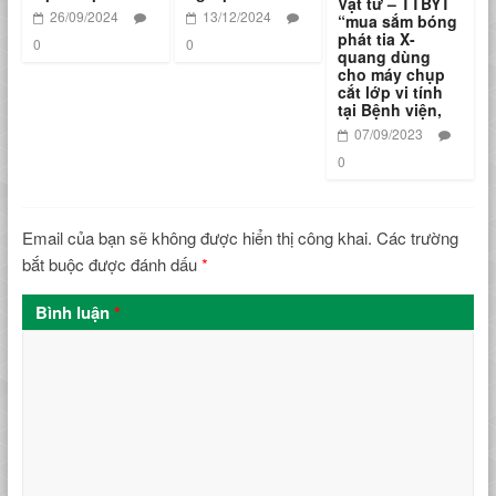
Vật tư – TTBYT
26/09/2024
13/12/2024
“mua sắm bóng
phát tia X-
0
0
quang dùng
cho máy chụp
cắt lớp vi tính
tại Bệnh viện,
07/09/2023
0
Email của bạn sẽ không được hiển thị công khai.
Các trường
bắt buộc được đánh dấu
*
Bình luận
*