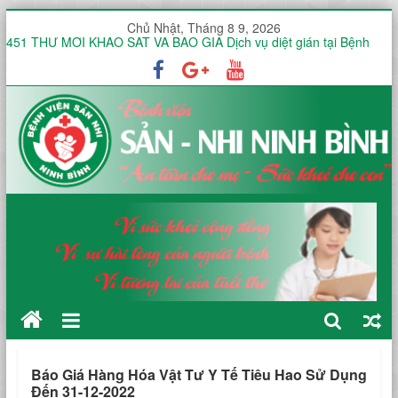
Chủ Nhật, Tháng 8 9, 2026
451 THƯ MỜI KHẢO SÁT VÀ BÁO GIÁ Dịch vụ diệt gián tại Bệnh
viện Sản -Nhi tỉnh Ninh Bình trong 12 tháng
Thư mời báo giá V/v mua sắm, lắp đặt hệ thống mạng không dây
(WiFi) nội bộ trong toàn viện phục vụ triển khai hồ sơ bệnh án điện
tử (EMR)
Công văn V/v báo giá Thuê dịch vụ chứng thực chữ ký số
KHOA ĐIỀU TRỊ YÊU CẦU HƯỞNG ỨNG TUẦN LỄ THẾ GIỚI NUÔI
CON BẰNG SỮA MẸ NĂM 2026
KHOA SẢN THƯỜNG HƯỞNG ỨNG TUẦN LỄ THẾ GIỚI NUÔI CON
BẰNG SỮA MẸ NĂM 2026
Báo Giá Hàng Hóa Vật Tư Y Tế Tiêu Hao Sử Dụng
Đến 31-12-2022