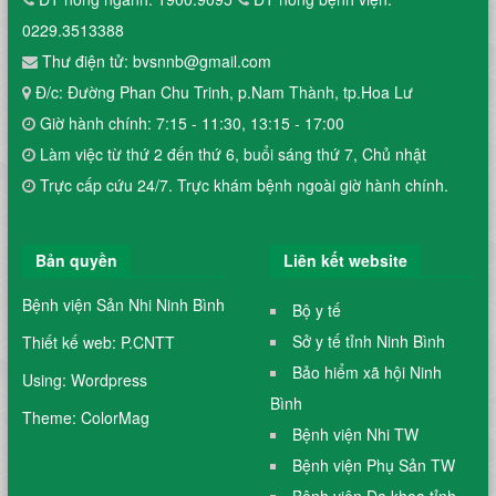
0229.3513388
Thư điện tử: bvsnnb@gmail.com
Đ/c: Đường Phan Chu Trinh, p.Nam Thành, tp.Hoa Lư
Giờ hành chính: 7:15 - 11:30, 13:15 - 17:00
Làm việc từ thứ 2 đến thứ 6, buổi sáng thứ 7, Chủ nhật
Trực cấp cứu 24/7. Trực khám bệnh ngoài giờ hành chính.
Bản quyền
Liên kết website
Bệnh viện Sản Nhi Ninh Bình
Bộ y tế
Sở y tế tỉnh Ninh Bình
Thiết kế web: P.CNTT
Bảo hiểm xã hội Ninh
Using: Wordpress
Bình
Theme: ColorMag
Bệnh viện Nhi TW
Bệnh viện Phụ Sản TW
Bệnh viện Đa khoa tỉnh