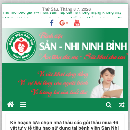
Thứ Sáu, Tháng 8 7, 2026
Thư mời báo giá V/v mua sắm, lắp đặt hệ thống mạng không dây
(WiFi) nội bộ trong toàn viện phục vụ triển khai hồ sơ bệnh án điện
tử (EMR)
Công văn V/v báo giá Thuê dịch vụ chứng thực chữ ký số
KHOA ĐIỀU TRỊ YÊU CẦU HƯỞNG ỨNG TUẦN LỄ THẾ GIỚI NUÔI
CON BẰNG SỮA MẸ NĂM 2026
KHOA SẢN THƯỜNG HƯỞNG ỨNG TUẦN LỄ THẾ GIỚI NUÔI CON
BẰNG SỮA MẸ NĂM 2026
451 THƯ MỜI KHẢO SÁT VÀ BÁO GIÁ Dịch vụ diệt gián tại Bệnh
viện Sản -Nhi tỉnh Ninh Bình trong 12 tháng
Kế hoạch lựa chọn nhà thầu các gói thầu mua 46
vật tư y tế tiêu hao sử dụng tại bệnh viện Sản Nhi