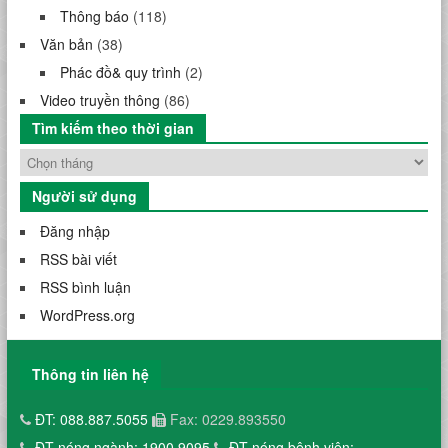
Thông báo
(118)
Văn bản
(38)
Phác đồ& quy trình
(2)
Video truyền thông
(86)
Tìm kiếm theo thời gian
Người sử dụng
Đăng nhập
RSS bài viết
RSS bình luận
WordPress.org
Thông tin liên hệ
ĐT: 088.887.5055
Fax: 0229.893550
ĐT nóng ngành: 1900.9095
ĐT nóng bệnh viện: