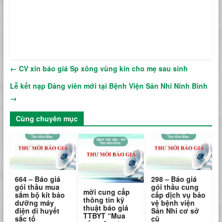
←
CV xin báo giá Sp xông vùng kín cho mẹ sau sinh
Lễ kết nạp Đảng viên mới tại Bệnh Viện Sản Nhi Ninh Bình
→
Cùng chuyên mục
664 – Báo giá
298 – Báo giá
gói thầu mua
gói thầu cung
mời cung cấp
sắm bộ kít bảo
cấp dịch vụ bảo
thông tin kỹ
dưỡng máy
vệ bệnh viện
thuật báo giá
điện di huyết
Sản Nhi cơ sở
TTBYT “Mua
sắc tố
cũ