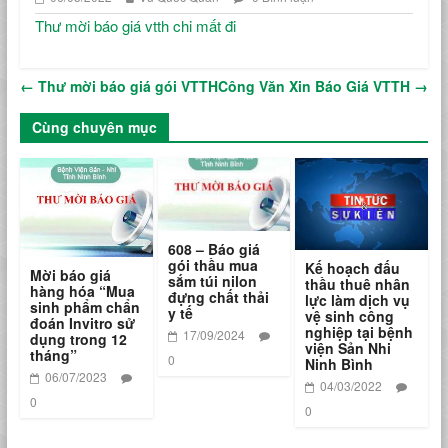
Thư mời báo giá vtth chi mất đi
←
Thư mời báo giá gói VTTH
Công Văn Xin Báo Giá VTTH
→
Cùng chuyên mục
608 – Báo giá
gói thầu mua
Kế hoạch đấu
Mời báo giá
sắm túi nilon
thầu thuê nhân
hàng hóa “Mua
đựng chất thải
lực làm dịch vụ
sinh phẩm chẩn
y tế
vệ sinh công
đoán Invitro sử
nghiệp tại bệnh
17/09/2024
dụng trong 12
viện Sản Nhi
tháng”
0
Ninh Bình
06/07/2023
04/03/2022
0
0