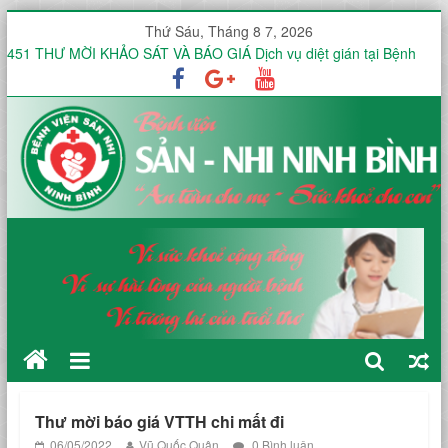
Thứ Sáu, Tháng 8 7, 2026
451 THƯ MỜI KHẢO SÁT VÀ BÁO GIÁ Dịch vụ diệt gián tại Bệnh
viện Sản -Nhi tỉnh Ninh Bình trong 12 tháng
Thư mời báo giá V/v mua sắm, lắp đặt hệ thống mạng không dây
(WiFi) nội bộ trong toàn viện phục vụ triển khai hồ sơ bệnh án điện
tử (EMR)
Công văn V/v báo giá Thuê dịch vụ chứng thực chữ ký số
KHOA ĐIỀU TRỊ YÊU CẦU HƯỞNG ỨNG TUẦN LỄ THẾ GIỚI NUÔI
CON BẰNG SỮA MẸ NĂM 2026
KHOA SẢN THƯỜNG HƯỞNG ỨNG TUẦN LỄ THẾ GIỚI NUÔI CON
BẰNG SỮA MẸ NĂM 2026
Thư mời báo giá VTTH chi mất đi
06/05/2022
Vũ Quốc Quân
0 Bình luận