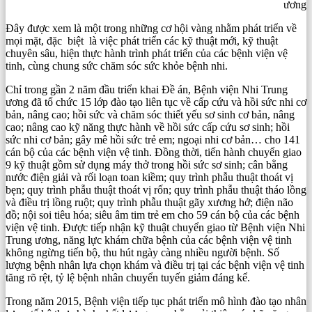
ương
Đây được xem là một trong những cơ hội vàng nhằm phát triển về
mọi mặt, đặc biệt là việc phát triển các kỹ thuật mới, kỹ thuật
chuyên sâu, hiện thực hành trình phát triển của các bệnh viện vệ
tinh, cùng chung sức chăm sóc sức khỏe bệnh nhi.
Chỉ trong gần 2 năm đầu triển khai Đề án, Bệnh viện Nhi Trung
ương đã tổ chức 15 lớp đào tạo liên tục về cấp cứu và hồi sức nhi cơ
bản, nâng cao; hồi sức và chăm sóc thiết yếu sơ sinh cơ bản, nâng
cao; nâng cao kỹ năng thực hành về hồi sức cấp cứu sơ sinh; hồi
sức nhi cơ bản; gây mê hồi sức trẻ em; ngoại nhi cơ bản… cho 141
cán bộ của các bệnh viện vệ tinh. Đồng thời, tiến hành chuyển giao
9 kỹ thuật gồm sử dụng máy thở trong hồi sức sơ sinh; cân bằng
nước điện giải và rối loạn toan kiềm; quy trình phẫu thuật thoát vị
bẹn; quy trình phẫu thuật thoát vị rốn; quy trình phẫu thuật tháo lồng
và điều trị lồng ruột; quy trình phẫu thuật gãy xương hở; điện não
đồ; nội soi tiêu hóa; siêu âm tim trẻ em cho 59 cán bộ của các bệnh
viện vệ tinh. Được tiếp nhận kỹ thuật chuyển giao từ Bệnh viện Nhi
Trung ương, năng lực khám chữa bệnh của các bệnh viện vệ tinh
không ngừng tiến bộ, thu hút ngày càng nhiều người bệnh. Số
lượng bệnh nhân lựa chọn khám và điều trị tại các bệnh viện vệ tinh
tăng rõ rệt, tỷ lệ bệnh nhân chuyển tuyến giảm đáng kể.
Trong năm 2015, Bệnh viện tiếp tục phát triển mô hình đào tạo nhân