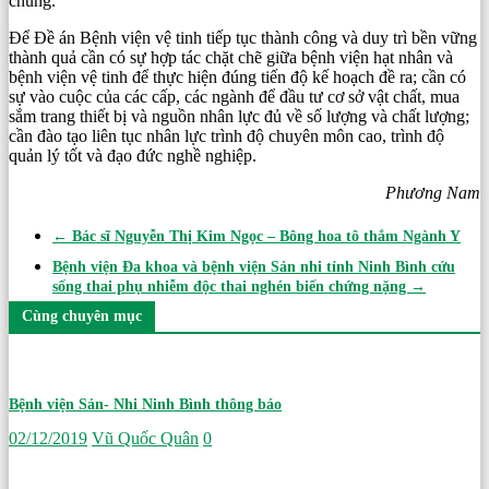
chung.
Để Đề án Bệnh viện vệ tinh tiếp tục thành công và duy trì bền vững
thành quả cần có sự hợp tác chặt chẽ giữa bệnh viện hạt nhân và
bệnh viện vệ tinh để thực hiện đúng tiến độ kế hoạch đề ra; cần có
sự vào cuộc của các cấp, các ngành để đầu tư cơ sở vật chất, mua
sắm trang thiết bị và nguồn nhân lực đủ về số lượng và chất lượng;
cần đào tạo liên tục nhân lực trình độ chuyên môn cao, trình độ
quản lý tốt và đạo đức nghề nghiệp.
Phương Nam
←
Bác sĩ Nguyễn Thị Kim Ngọc – Bông hoa tô thắm Ngành Y
Bệnh viện Đa khoa và bệnh viện Sản nhi tỉnh Ninh Bình cứu
sống thai phụ nhiễm độc thai nghén biến chứng nặng
→
Cùng chuyên mục
Bệnh viện Sản- Nhi Ninh Bình thông báo
02/12/2019
Vũ Quốc Quân
0