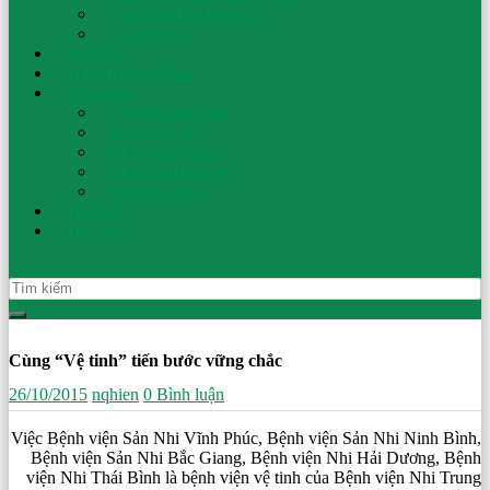
Quy định Bảo hiểm Y tế
Nhi
Giá dịch vụ
Văn bản
Video truyền thông
Ninh
Giới thiệu
Lịch sử phát triển
Ban Giám đốc
Bình
Khối văn phòng
Khối cận lâm sàng
Khối lâm sàng
An
Thư góp ý
toàn
Thư viện
cho
mẹ
–
Sức
khoẻ
cho
Cùng “Vệ tinh” tiến bước vững chắc
con
26/10/2015
nqhien
0 Bình luận
Việc Bệnh viện Sản Nhi Vĩnh Phúc, Bệnh viện Sản Nhi Ninh Bình,
Bệnh viện Sản Nhi Bắc Giang, Bệnh viện Nhi Hải Dương, Bệnh
viện Nhi Thái Bình là bệnh viện vệ tinh của Bệnh viện Nhi Trung