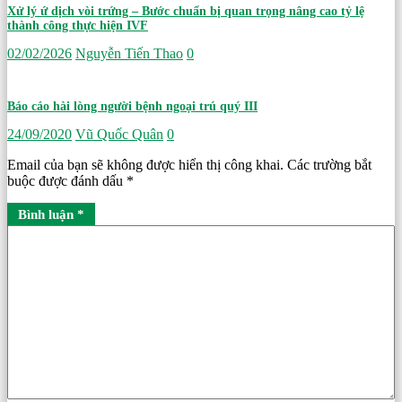
Xử lý ứ dịch vòi trứng – Bước chuẩn bị quan trọng nâng cao tỷ lệ
thành công thực hiện IVF
02/02/2026
Nguyễn Tiến Thao
0
Báo cáo hài lòng người bệnh ngoại trú quý III
24/09/2020
Vũ Quốc Quân
0
Email của bạn sẽ không được hiển thị công khai.
Các trường bắt
buộc được đánh dấu
*
Bình luận
*