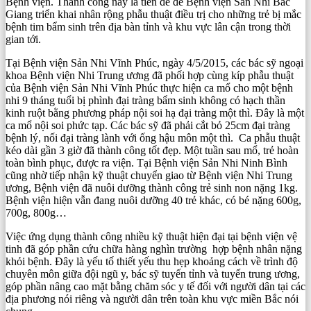
Bệnh viện. Thành công này là tiền đề để Bệnh viện Sản Nhi Bắc
Giang triển khai nhân rộng phẫu thuật điều trị cho những trẻ bị mắc
bệnh tim bẩm sinh trên địa bàn tỉnh và khu vực lân cận trong thời
gian tới.
Tại Bệnh viện Sản Nhi Vĩnh Phúc, ngày 4/5/2015, các bác sỹ ngoại
khoa Bệnh viện Nhi Trung ương đã phối hợp cùng kíp phẫu thuật
của Bệnh viện Sản Nhi Vĩnh Phúc thực hiện ca mổ cho một bệnh
nhi 9 tháng tuổi bị phình đại tràng bẩm sinh không có hạch thần
kinh ruột bằng phương pháp nội soi hạ đại tràng một thì. Đây là một
ca mổ nội soi phức tạp. Các bác sỹ đã phải cắt bỏ 25cm đại tràng
bệnh lý, nối đại tràng lành với ống hậu môn một thì. Ca phẫu thuật
kéo dài gần 3 giờ đã thành công tốt đẹp. Một tuần sau mổ, trẻ hoàn
toàn bình phục, được ra viện. Tại Bệnh viện Sản Nhi Ninh Bình
cũng nhờ tiếp nhận kỹ thuật chuyển giao từ Bệnh viện Nhi Trung
ương, Bệnh viện đã nuôi dưỡng thành công trẻ sinh non nặng 1kg.
Bệnh viện hiện vẫn đang nuôi dưỡng 40 trẻ khác, có bé nặng 600g,
700g, 800g…
Việc ứng dụng thành công nhiều kỹ thuật hiện đại tại bệnh viện vệ
tinh đã góp phần cứu chữa hàng nghìn trường hợp bệnh nhân nặng
khỏi bệnh. Đây là yếu tố thiết yếu thu hẹp khoảng cách về trình độ
chuyên môn giữa đội ngũ y, bác sỹ tuyến tỉnh và tuyến trung ương,
góp phần nâng cao mặt bằng chăm sóc y tế đối với người dân tại các
địa phương nói riêng và người dân trên toàn khu vực miền Bắc nói