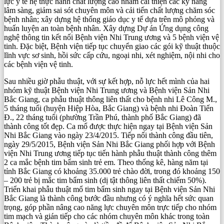
lực y tế hệ thực hành chất lượng cao nhằm cải thiện các kỹ năng
lâm sàng, giảm sai sót chuyên môn và cải tiến chất lượng chăm sóc
bệnh nhân; xây dựng hệ thống giáo dục y tế dựa trên mô phỏng và
huấn luyện an toàn bệnh nhân. Xây dựng Dự án Ứng dụng công
nghệ thông tin kết nối Bệnh viện Nhi Trung ương và 5 bệnh viện vệ
tinh. Đặc biệt, Bệnh viện tiếp tục chuyển giao các gói kỹ thuật thuộc
lĩnh vực sơ sinh, hồi sức cấp cứu, ngoại nhi, xét nghiệm, nội nhi cho
các bệnh viện vệ tinh.
Sau nhiều giờ phẫu thuật, với sự kết hợp, nỗ lực hết mình của hai
nhóm kỹ thuật Bệnh viện Nhi Trung ương và Bệnh viện Sản Nhi
Bắc Giang, ca phẫu thuật thông liên thất cho bệnh nhi Lê Công M.,
5 tháng tuổi (huyện Hiệp Hòa, Bắc Giang) và bệnh nhi Đoàn Tiến
Đ., 22 tháng tuổi (phường Trần Phú, thành phố Bắc Giang) đã
thành công tốt đẹp. Ca mổ được thực hiện ngay tại Bệnh viện Sản
Nhi Bắc Giang vào ngày 23/4/2015. Tiếp nối thành công đầu tiên,
ngày 29/5/2015, Bệnh viện Sản Nhi Bắc Giang phối hợp với Bệnh
viện Nhi Trung ương tiếp tục tiến hành phẫu thuật thành công thêm
2 ca mắc bệnh tim bẩm sinh trẻ em. Theo thống kê, hàng năm tại
tỉnh Bắc Giang có khoảng 35.000 trẻ chào đời, trong đó khoảng 150
– 200 trẻ bị mắc tim bẩm sinh (dị tật thông liên thất chiếm 50%).
Triển khai phẫu thuật mổ tim bẩm sinh ngay tại Bệnh viện Sản Nhi
Bắc Giang là thành công bước đầu nhưng có ý nghĩa hết sức quan
trọng, góp phần nâng cao năng lực chuyên môn trực tiếp cho nhóm
tim mạch và gián tiếp cho các nhóm chuyên môn khác trong toàn