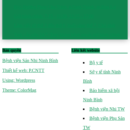
Đ/c: Đường Phan Chu Trinh, p.Nam Thành, tp.Hoa Lư
Giờ hành chính: 7:15 - 11:30, 13:15 - 17:00
Làm việc từ thứ 2 đến thứ 6, buổi sáng thứ 7, Chủ nhật
Trực cấp cứu 24/7. Trực khám bệnh ngoài giờ hành chính.
Bản quyền
Liên kết website
Bệnh viện Sản Nhi Ninh Bình
Bộ y tế
Thiết kế web: P.CNTT
Sở y tế tỉnh Ninh
Using: Wordpress
Bình
Theme: ColorMag
Bảo hiểm xã hội
Ninh Bình
Bệnh viện Nhi TW
Bệnh viện Phụ Sản
TW